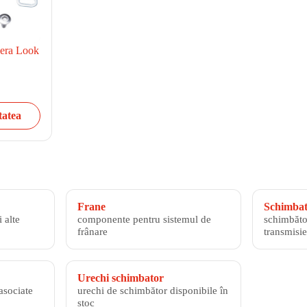
iera Look
tatea
Frane
Schimbato
 alte
componente pentru sistemul de
schimbăto
frânare
transmisie
Urechi schimbator
asociate
urechi de schimbător disponibile în
stoc