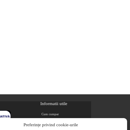
Informatii utile
Cum cumpar
Metode de plata
Preferințe privind cookie-urile
Livrarea comenzilor