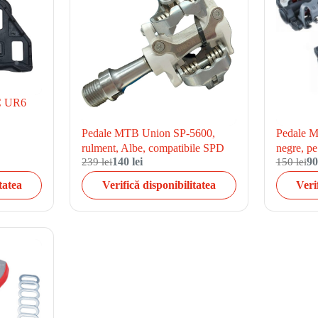
C UR6
Pedale MTB Union SP-5600,
Pedale 
rulment, Albe, compatibile SPD
negre, pe
239 lei
140 lei
150 lei
90
tatea
Verifică disponibilitatea
Veri