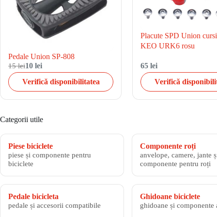
Placute SPD Union curs
KEO URK6 rosu
Pedale Union SP-808
15 lei
10 lei
65 lei
Verifică disponibilitatea
Verifică disponibili
Categorii utile
Piese biciclete
Componente roți
piese și componente pentru
anvelope, camere, jante și
biciclete
componente pentru roți
Pedale bicicleta
Ghidoane biciclete
pedale și accesorii compatibile
ghidoane și componente 