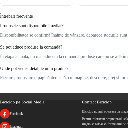
Întrebări frecvente
Produsele sunt disponibile imediat?
Disponibilitatea se confirmă înainte de vânzare, deoarece stocurile sunt l
Se pot aduce produse la comandă?
În etapa actuală, nu mai aducem la comandă produse care nu se află în s
Unde pot vedea detaliile unui produs?
Fiecare produs are o pagină dedicată, cu imagine, descriere, preț și formu
Biciclop pe Social Media
Contact Biciclop
Biciclop nu mai opereaza un magaz
Facebook
Pentru informatii despre produsele 
rugam sa folosesti formularul de c
Instagram