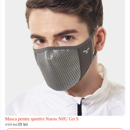
Masca pentru sportivi Naroo N0U Gri S
159 lei
39 lei