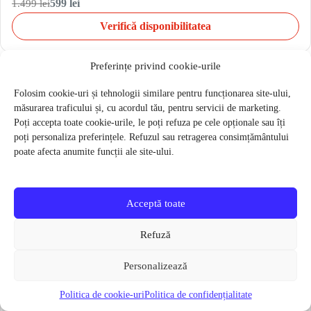
1.499 lei
599 lei
Verifică disponibilitatea
Preferințe privind cookie-urile
Folosim cookie-uri și tehnologii similare pentru funcționarea site-ului,
Placa snowboard Copii YES First Basic 23/24 – 133 cm
măsurarea traficului și, cu acordul tău, pentru servicii de marketing.
1.399 lei
600 lei
Poți accepta toate cookie-urile, le poți refuza pe cele opționale sau îți
Verifică disponibilitatea
poți personaliza preferințele. Refuzul sau retragerea consimțământului
poate afecta anumite funcții ale site-ului.
Acceptă toate
Placa snowboard Copii YES First Basic 23/24 – 138 cm
1.399 lei
600 lei
Refuză
Verifică disponibilitatea
Personalizează
Politica de cookie-uri
Politica de confidențialitate