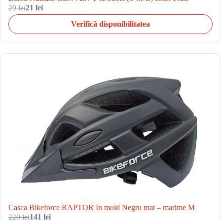
29 lei
21 lei
Verifică disponibilitatea
Casca Bikeforce RAPTOR In mold Negru mat – marime M
220 lei
141 lei