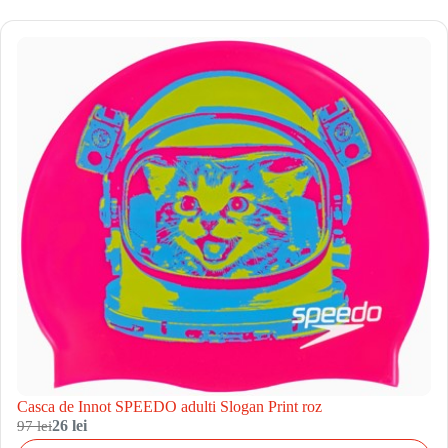
Casca de Innot SPEEDO adulti Slogan Print roz
97 lei
26 lei