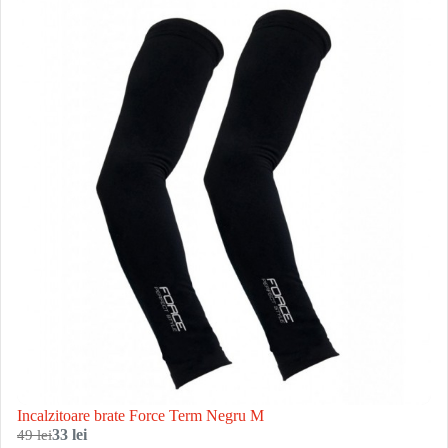
Incalzitoare brate Force Term Negru M
49 lei
33 lei