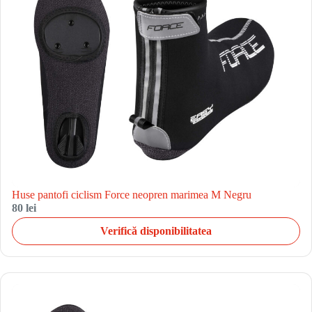
Huse pantofi ciclism Force neopren marimea M Negru
80 lei
Verifică disponibilitatea