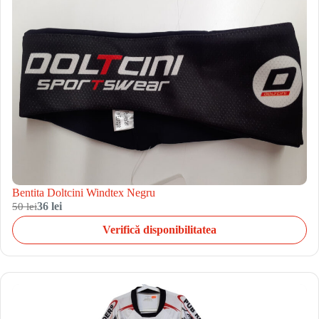
Bentita Doltcini Windtex Negru
50 lei
36 lei
Verifică disponibilitatea