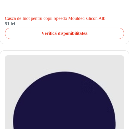
Casca de Inot pentru copii Speedo Moulded silicon Alb
51 lei
Verifică disponibilitatea