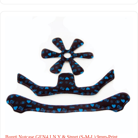
Bureti Nutcase GEN4 LN Y & Street (S-M-L) 9mm-Print