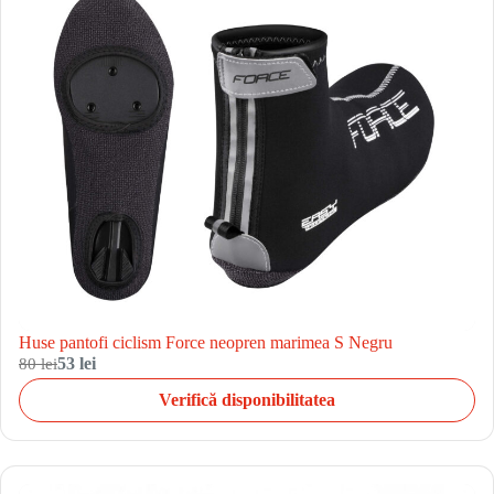
Huse pantofi ciclism Force neopren marimea S Negru
80 lei
53 lei
Verifică disponibilitatea