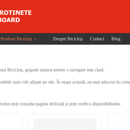
Produse Biciclop
Despre Biciclop
Contact
Blog
ual Biciclop, grupate separat pentru o navigare mai clară.
onibile sunt cele afișate pe site. În etapa actuală, nu mai aducem la coma
odus poți consulta pagina dedicată și poți verifica disponibilitatea.