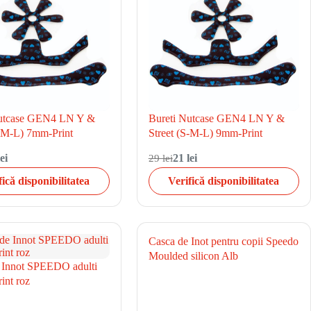
Nutcase GEN4 LN Y &
Bureti Nutcase GEN4 LN Y &
S-M-L) 7mm-Print
Street (S-M-L) 9mm-Print
ei
29 lei
21 lei
fică disponibilitatea
Verifică disponibilitatea
Casca de Inot pentru copii Speedo
Moulded silicon Alb
 Innot SPEEDO adulti
int roz