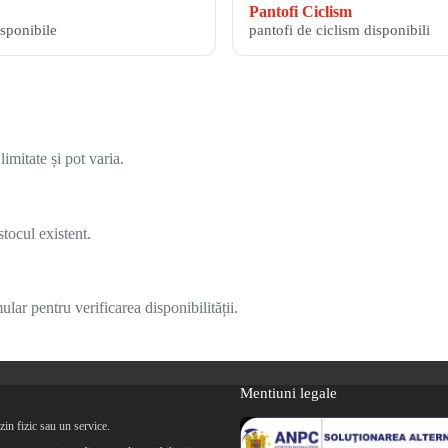
Pantofi Ciclism
isponibile
pantofi de ciclism disponibili
imitate și pot varia.
tocul existent.
lar pentru verificarea disponibilității.
Mentiuni legale
in fizic sau un service.