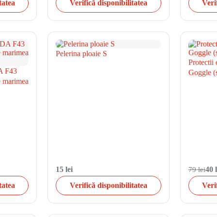
tatea
Verifică disponibilitatea
Veri
Pelerina ploaie S
Protectii
A F43
Goggle (
de marimea
15 lei
79 lei
40 l
tatea
Verifică disponibilitatea
Veri