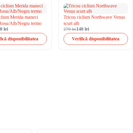
iclism Merida maneci
Tricou ciclism Northwave Venus
Rosu/Alb/Negru termo
scurt alb
0 lei
270 lei
140 lei
fică disponibilitatea
Verifică disponibilitatea