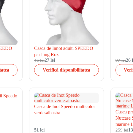
SPEEDO
Casca de Innot adulti SPEEDO
par lung Roz
46 lei
27 lei
97 lei
26 l
tatea
Verifică disponibilitatea
Veri
ii Speedo
Casca de Inot Speedo multicolor
Casca pro
verde-albastra
Nutcase S
marime L
51 lei
259 lei
13