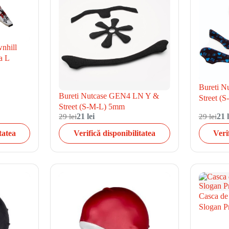
wnhill
a L
Bureti 
Bureti Nutcase GEN4 LN Y &
Street (
Street (S-M-L) 5mm
29 lei
21 lei
29 lei
21 l
tatea
Verifică disponibilitatea
Veri
Casca de
Slogan Pr