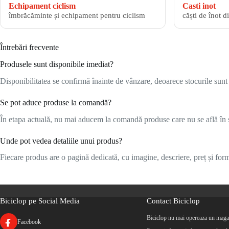
Echipament ciclism
Casti inot
îmbrăcăminte și echipament pentru ciclism
căști de înot d
Întrebări frecvente
Produsele sunt disponibile imediat?
Disponibilitatea se confirmă înainte de vânzare, deoarece stocurile sunt l
Se pot aduce produse la comandă?
În etapa actuală, nu mai aducem la comandă produse care nu se află în s
Unde pot vedea detaliile unui produs?
Fiecare produs are o pagină dedicată, cu imagine, descriere, preț și formu
Biciclop pe Social Media
Contact Biciclop
Biciclop nu mai opereaza un magaz
Facebook