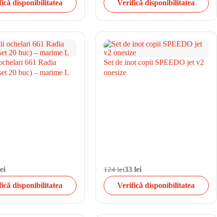
fică disponibilitatea
Verifică disponibilitatea
 ochelari 661 Radia
Set de inot copii SPEEDO jet v2
set 20 buc) – marime L
onesize
ei
124 lei
33 lei
fică disponibilitatea
Verifică disponibilitatea