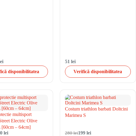
ei
51 lei
fică disponibilitatea
Verifică disponibilitatea
Costum triathlon barbati Doltcini
tectie multisport
Marimea S
treet Electric Olive
 [60cm – 64cm]
0 lei
280 lei
199 lei