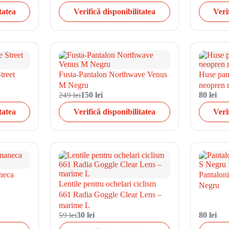
tatea
Verifică disponibilitatea
Veri
treet
Fusta-Pantalon Northwave Venus
Huse pant
M Negru
neopren
249 lei
150 lei
80 lei
tatea
Verifică disponibilitatea
Veri
neca
Pantalon
Lentile pentru ochelari ciclism
Negru
661 Radia Goggle Clear Lens –
marime L
59 lei
30 lei
80 lei