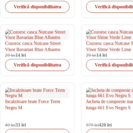
Verifică disponibilitatea
Verifică disponibili
Cozoroc casca Nutcase Street
Cozoroc casca Nutcase S
Visor Bavarian Blue Albastru
Visor Slime Verde Lime
29 lei
14 lei
29 lei
14 lei
Verifică disponibilitatea
Verifică disponibili
Incalzitoare brate Force Term
Jacheta de compresie ma
Negru M
lunga 661 Evo Negru S
49 lei
33 lei
979 lei
420 lei