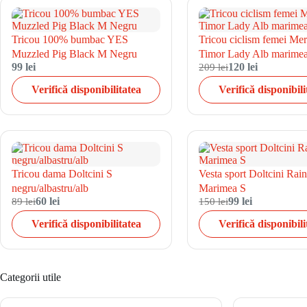
Tricou 100% bumbac YES
Tricou ciclism femei Mer
Muzzled Pig Black M Negru
Timor Lady Alb marime
99 lei
209 lei
120 lei
Verifică disponibilitatea
Verifică disponibili
Tricou dama Doltcini S
Vesta sport Doltcini Rai
negru/albastru/alb
Marimea S
89 lei
60 lei
150 lei
99 lei
Verifică disponibilitatea
Verifică disponibili
Categorii utile