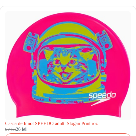
Casca de Innot SPEEDO adulti Slogan Print roz
97 lei
26 lei