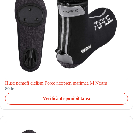
Huse pantofi ciclism Force neopren marimea M Negru
80 lei
Verifică disponibilitatea