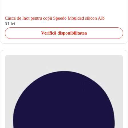
Casca de Inot pentru copii Speedo Moulded silicon Alb
51 lei
Verifică disponibilitatea