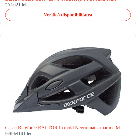
29 lei
21 lei
Verifică disponibilitatea
Casca Bikeforce RAPTOR In mold Negru mat – marime M
220 lei
141 lei