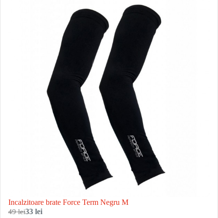
Incalzitoare brate Force Term Negru M
49 lei
33 lei