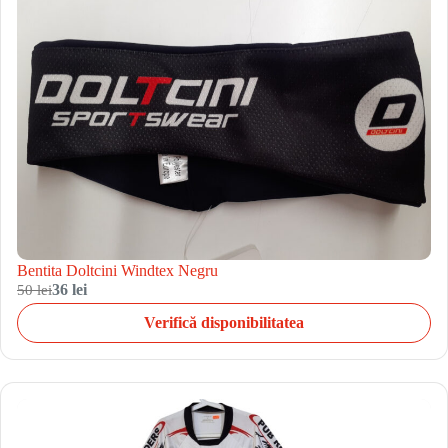
Bentita Doltcini Windtex Negru
50 lei
36 lei
Verifică disponibilitatea