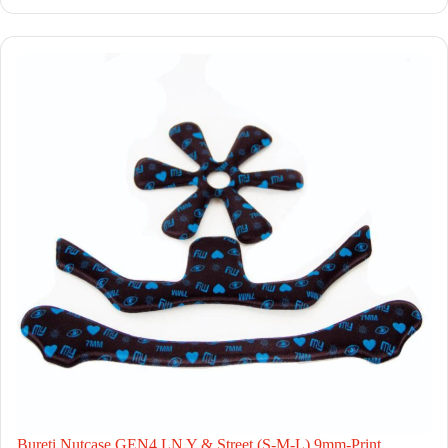
Bureti Nutcase GEN4 LN Y & Street (S-M-L) 9mm-Print