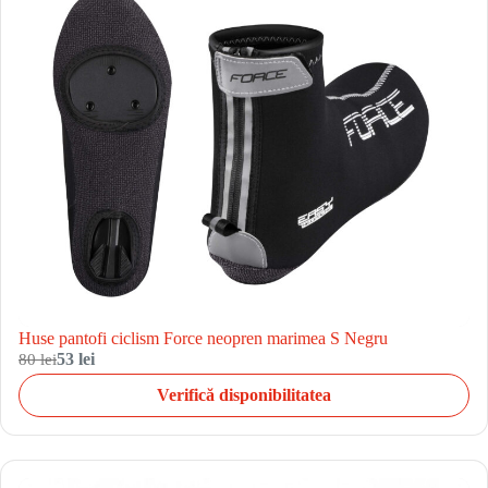
Huse pantofi ciclism Force neopren marimea S Negru
80 lei
53 lei
Verifică disponibilitatea