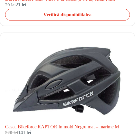
29 lei
21 lei
Verifică disponibilitatea
Casca Bikeforce RAPTOR In mold Negru mat – marime M
220 lei
141 lei