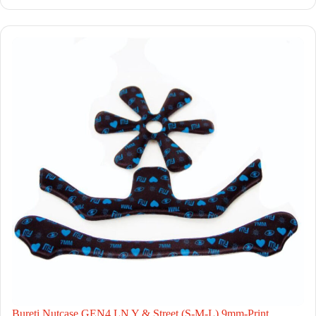
Bureti Nutcase GEN4 LN Y & Street (S-M-L) 9mm-Print