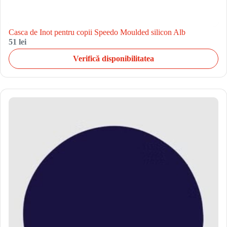
Casca de Inot pentru copii Speedo Moulded silicon Alb
51 lei
Verifică disponibilitatea