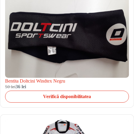
Bentita Doltcini Windtex Negru
50 lei
36 lei
Verifică disponibilitatea