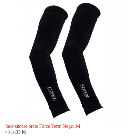
Incalzitoare brate Force Term Negru M
49 lei
33 lei