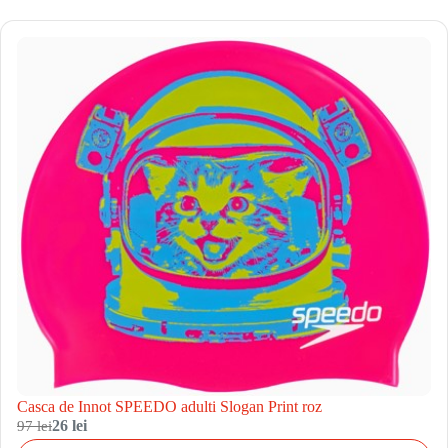
Casca de Innot SPEEDO adulti Slogan Print roz
97 lei
26 lei