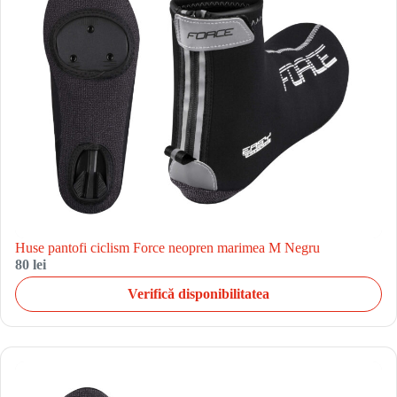
Huse pantofi ciclism Force neopren marimea M Negru
80 lei
Verifică disponibilitatea