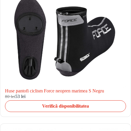
Huse pantofi ciclism Force neopren marimea S Negru
80 lei
53 lei
Verifică disponibilitatea