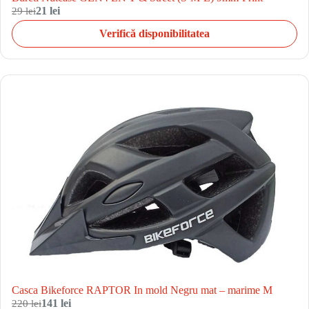
29 lei
21 lei
Verifică disponibilitatea
Casca Bikeforce RAPTOR In mold Negru mat – marime M
220 lei
141 lei