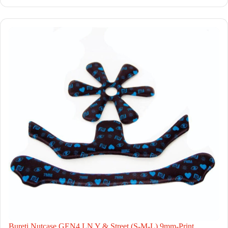
Bureti Nutcase GEN4 LN Y & Street (S-M-L) 9mm-Print