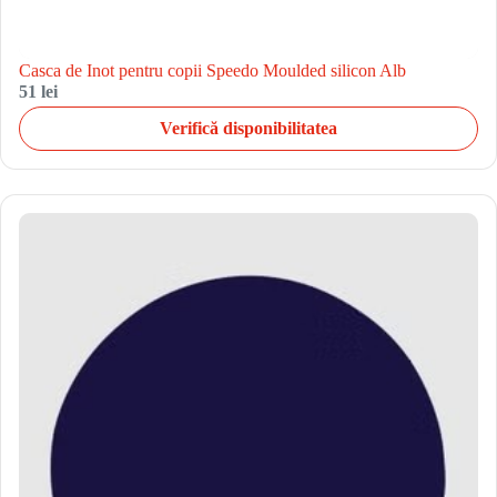
Casca de Inot pentru copii Speedo Moulded silicon Alb
51 lei
Verifică disponibilitatea