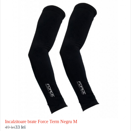
Incalzitoare brate Force Term Negru M
49 lei
33 lei