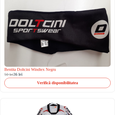
Bentita Doltcini Windtex Negru
50 lei
36 lei
Verifică disponibilitatea