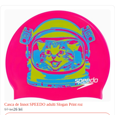
Casca de Innot SPEEDO adulti Slogan Print roz
97 lei
26 lei