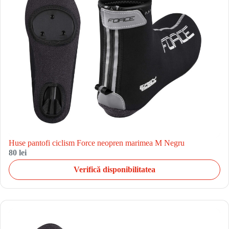
Huse pantofi ciclism Force neopren marimea M Negru
80 lei
Verifică disponibilitatea