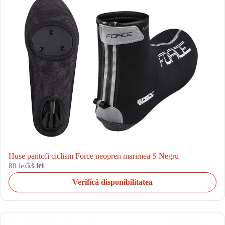
Huse pantofi ciclism Force neopren marimea S Negru
80 lei
53 lei
Verifică disponibilitatea