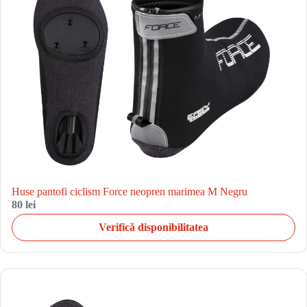
Huse pantofi ciclism Force neopren marimea M Negru
80 lei
Verifică disponibilitatea