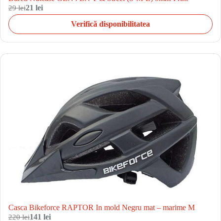
29 lei
21 lei
Verifică disponibilitatea
Casca Bikeforce RAPTOR In mold Negru mat – marime M
220 lei
141 lei