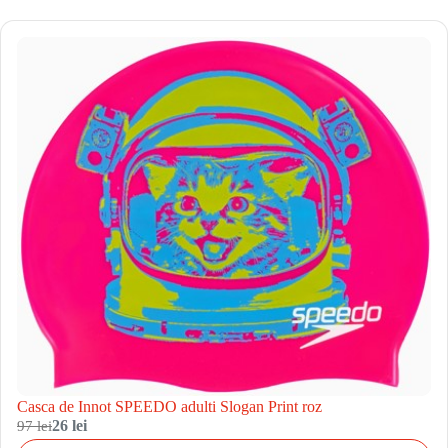
Casca de Innot SPEEDO adulti Slogan Print roz
97 lei
26 lei