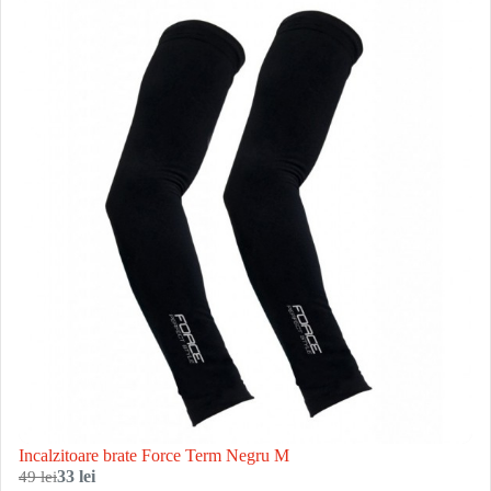
Incalzitoare brate Force Term Negru M
49 lei
33 lei