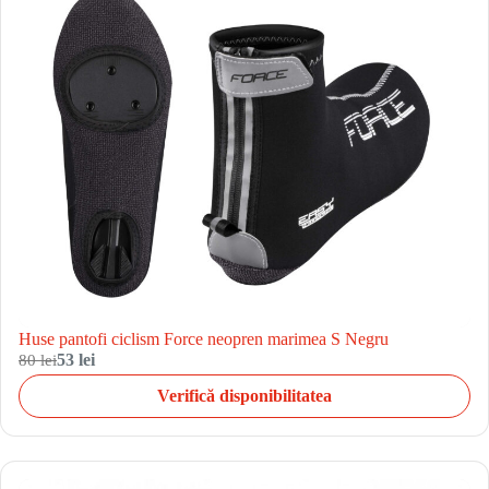
Huse pantofi ciclism Force neopren marimea S Negru
80 lei
53 lei
Verifică disponibilitatea