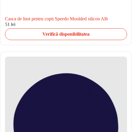
Casca de Inot pentru copii Speedo Moulded silicon Alb
51 lei
Verifică disponibilitatea