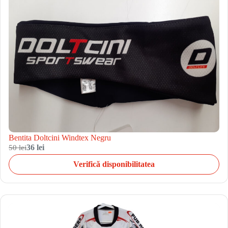
Bentita Doltcini Windtex Negru
50 lei
36 lei
Verifică disponibilitatea