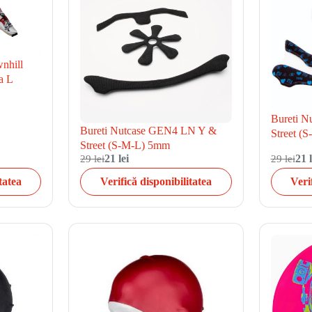
wnhill
a L
Bureti 
Bureti Nutcase GEN4 LN Y &
Street (
Street (S-M-L) 5mm
29 lei
21 lei
29 lei
21 l
tatea
Verifică disponibilitatea
Veri