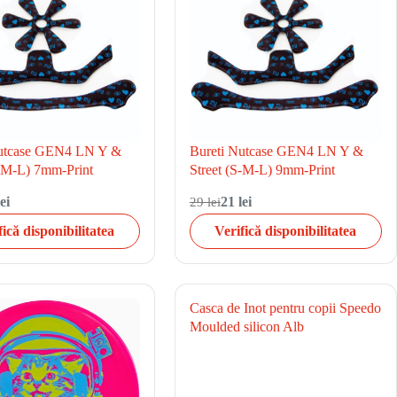
Nutcase GEN4 LN Y &
Bureti Nutcase GEN4 LN Y &
S-M-L) 7mm-Print
Street (S-M-L) 9mm-Print
ei
29 lei
21 lei
fică disponibilitatea
Verifică disponibilitatea
Casca de Inot pentru copii Speedo
Moulded silicon Alb