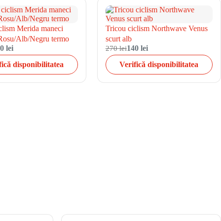
iclism Merida maneci
Tricou ciclism Northwave Venus
Rosu/Alb/Negru termo
scurt alb
0 lei
270 lei
140 lei
fică disponibilitatea
Verifică disponibilitatea