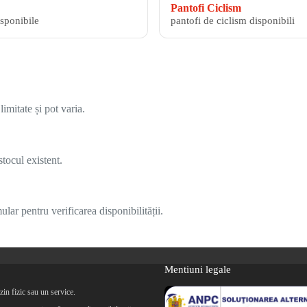
Pantofi Ciclism
isponibile
pantofi de ciclism disponibili
imitate și pot varia.
tocul existent.
lar pentru verificarea disponibilității.
Mentiuni legale
in fizic sau un service.