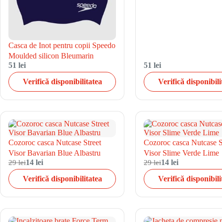
Casca de Inot pentru copii Speedo
Moulded silicon Bleumarin
51 lei
51 lei
Verifică disponibilitatea
Verifică disponibili
Cozoroc casca Nutcase Street
Cozoroc casca Nutcase S
Visor Bavarian Blue Albastru
Visor Slime Verde Lime
29 lei
14 lei
29 lei
14 lei
Verifică disponibilitatea
Verifică disponibili