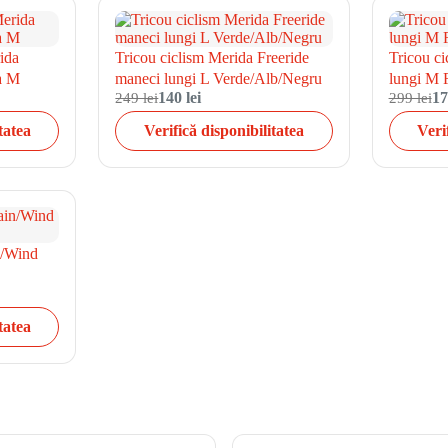
ida
Tricou ciclism Merida Freeride
Tricou c
a M
maneci lungi L Verde/Alb/Negru
lungi M 
249 lei
140 lei
299 lei
17
tatea
Verifică disponibilitatea
Veri
n/Wind
tatea