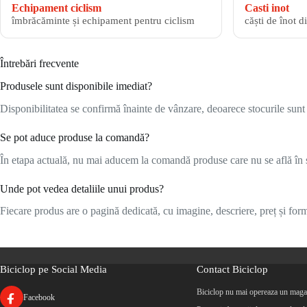
Echipament ciclism
Casti inot
îmbrăcăminte și echipament pentru ciclism
căști de înot d
Întrebări frecvente
Produsele sunt disponibile imediat?
Disponibilitatea se confirmă înainte de vânzare, deoarece stocurile sunt l
Se pot aduce produse la comandă?
În etapa actuală, nu mai aducem la comandă produse care nu se află în s
Unde pot vedea detaliile unui produs?
Fiecare produs are o pagină dedicată, cu imagine, descriere, preț și formu
Biciclop pe Social Media
Contact Biciclop
Biciclop nu mai opereaza un magaz
Facebook