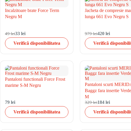
Incalzitoare brate Force Term
Jacheta de compresie ma
Negru M
lunga 661 Evo Negru S
49 lei
33 lei
979 lei
420 lei
Verifică disponibilitatea
Verifică disponibili
Pantaloni functionali Force Frost
Pantaloni scurti MERID
marime S-M Negru
Baggz fara insertie Ver
M
79 lei
329 lei
184 lei
Verifică disponibilitatea
Verifică disponibili