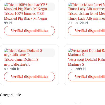
Tricou 100% bumbac YES
Tricou ciclism femei Mer
Muzzled Pig Black M Negru
Timor Lady Alb marime
99 lei
209 lei
120 lei
Verifică disponibilitatea
Verifică disponibili
Tricou dama Doltcini S
Vesta sport Doltcini Rai
negru/albastru/alb
Marimea S
89 lei
60 lei
150 lei
99 lei
Verifică disponibilitatea
Verifică disponibili
Categorii utile