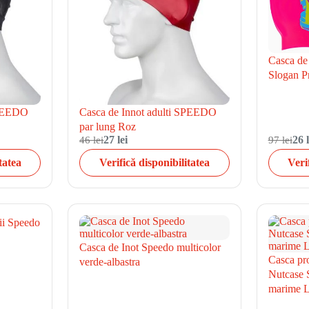
Casca de
Slogan Pr
SPEEDO
Casca de Innot adulti SPEEDO
par lung Roz
46 lei
27 lei
97 lei
26 l
tatea
Verifică disponibilitatea
Veri
ii Speedo
Casca de Inot Speedo multicolor
Casca pro
verde-albastra
Nutcase S
marime L