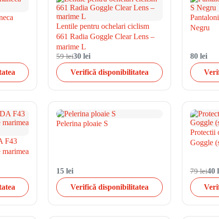
neca
Pantalon
Lentile pentru ochelari ciclism
Negru
661 Radia Goggle Clear Lens –
marime L
59 lei
30 lei
80 lei
tatea
Verifică disponibilitatea
Veri
Pelerina ploaie S
Protectii
A F43
Goggle (
de marimea
15 lei
79 lei
40 l
tatea
Verifică disponibilitatea
Veri