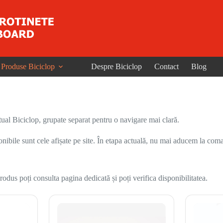
Produse Biciclop
Despre Biciclop
Contact
Blog
ual Biciclop, grupate separat pentru o navigare mai clară.
onibile sunt cele afișate pe site. În etapa actuală, nu mai aducem la coma
odus poți consulta pagina dedicată și poți verifica disponibilitatea.