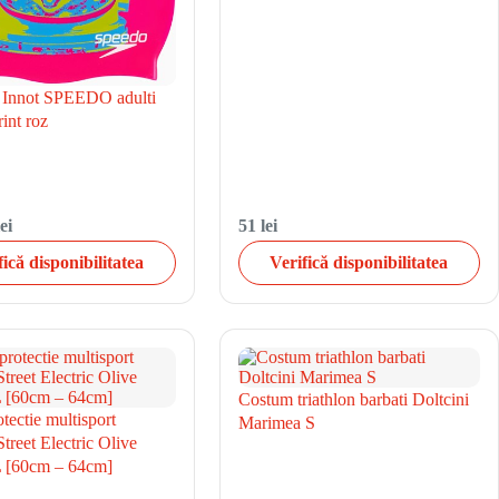
 Innot SPEEDO adulti
int roz
ei
51 lei
fică disponibilitatea
Verifică disponibilitatea
Costum triathlon barbati Doltcini
tectie multisport
Marimea S
treet Electric Olive
 [60cm – 64cm]