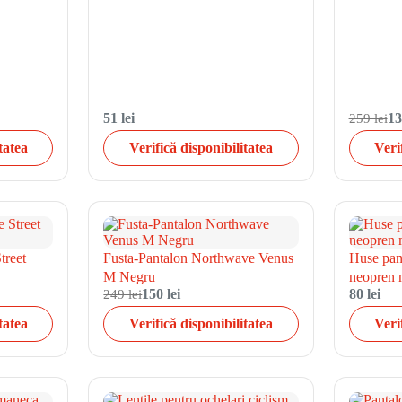
51 lei
259 lei
13
tatea
Verifică disponibilitatea
Veri
treet
Fusta-Pantalon Northwave Venus
Huse pant
M Negru
neopren
249 lei
150 lei
80 lei
tatea
Verifică disponibilitatea
Veri