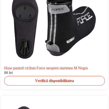
Huse pantofi ciclism Force neopren marimea M Negru
80 lei
Verifică disponibilitatea