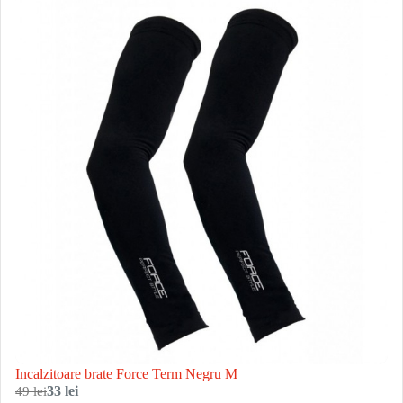
Incalzitoare brate Force Term Negru M
49 lei
33 lei