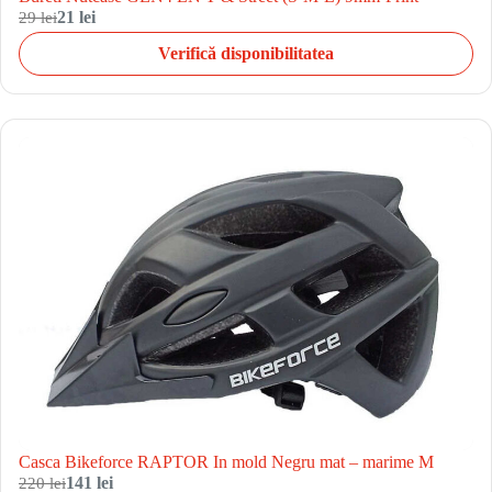
29 lei
21 lei
Verifică disponibilitatea
Casca Bikeforce RAPTOR In mold Negru mat – marime M
220 lei
141 lei