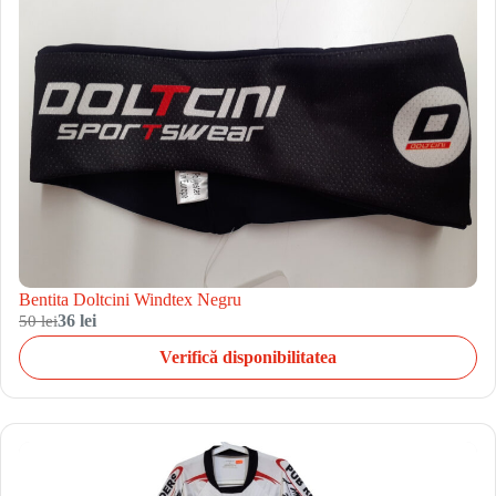
Bentita Doltcini Windtex Negru
50 lei
36 lei
Verifică disponibilitatea