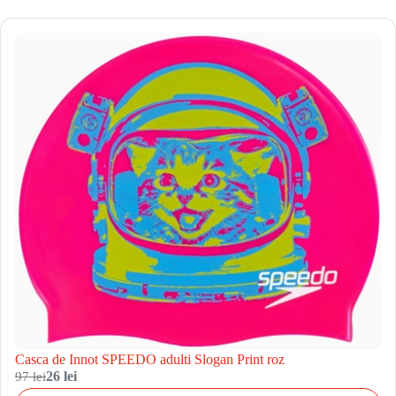
Casca de Innot SPEEDO adulti Slogan Print roz
97 lei
26 lei