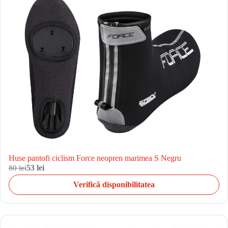
Huse pantofi ciclism Force neopren marimea S Negru
80 lei
53 lei
Verifică disponibilitatea