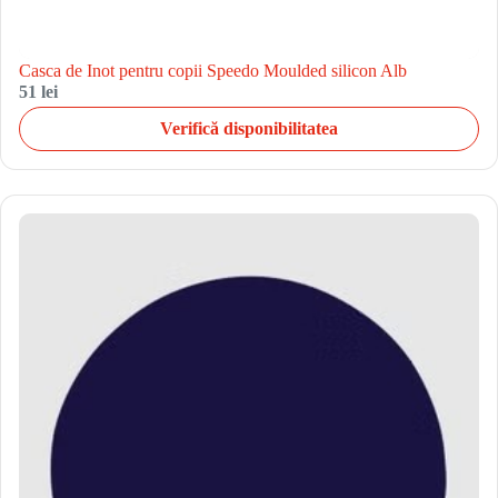
Casca de Inot pentru copii Speedo Moulded silicon Alb
51 lei
Verifică disponibilitatea