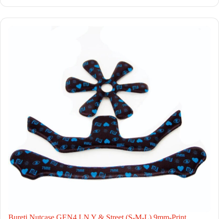
Bureti Nutcase GEN4 LN Y & Street (S-M-L) 9mm-Print