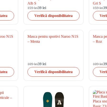
Alb S
Gri S
159 lei
39 lei
159 lei
39
tatea
Verifică disponibilitatea
Veri
Naroo N1S
Masca pentru sportivi Naroo N1S
Masca pe
– Menta
– Roz
109 lei
39 lei
109 lei
39
tatea
Verifică disponibilitatea
Veri
pii
ticule –
Placa sn
Basic 23