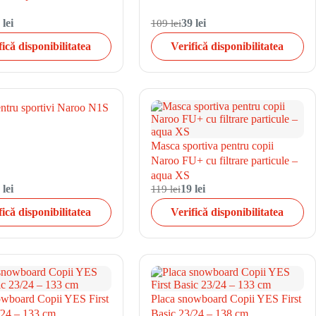
 lei
109 lei
39 lei
fică disponibilitatea
Verifică disponibilitatea
ntru sportivi Naroo N1S
Masca sportiva pentru copii
Naroo FU+ cu filtrare particule –
aqua XS
 lei
119 lei
19 lei
fică disponibilitatea
Verifică disponibilitatea
owboard Copii YES First
Placa snowboard Copii YES First
/24 – 133 cm
Basic 23/24 – 138 cm