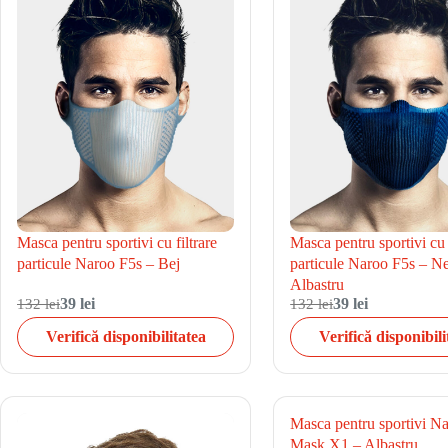
Masca pentru sportivi cu filtrare
Masca pentru sportivi cu f
particule Naroo F5s – Bej
particule Naroo F5s – N
Albastru
132 lei
39 lei
132 lei
39 lei
Verifică disponibilitatea
Verifică disponibili
Masca pentru sportivi N
Mask X1 – Albastru