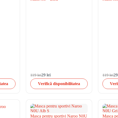
119 lei
29 lei
119 lei
29
tatea
Verifică disponibilitatea
Veri
aroo
Masca pentru sportivi Naroo N0U
Masca pe