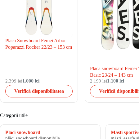
Placa Snowboard Femei Arbor
Poparazzi Rocker 22/23 – 153 cm
Placa snowboard Feme
Basic 23/24 – 143 cm
2.399 lei
1.000 lei
2.199 lei
1.100 lei
Verifică disponibilitatea
Verifică disponibili
Categorii utile
Placi snowboard
Masti sportiv
plăci snowboard disponibile
măști, eșarfe ș