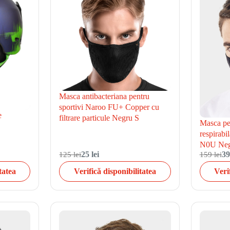
Masca antibacteriana pentru
sportivi Naroo FU+ Copper cu
e
filtrare particule Negru S
Masca pen
respirabi
N0U Neg
125 lei
25 lei
159 lei
39
tatea
Verifică disponibilitatea
Veri