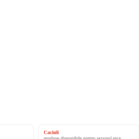
Caciuli
produse disponibile pentru sezonul rece