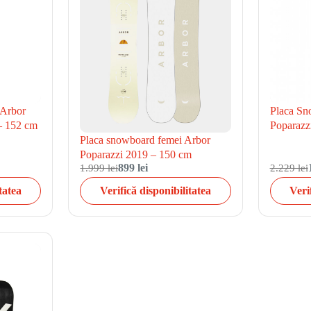
 Arbor
Placa Sn
– 152 cm
Poparazz
Placa snowboard femei Arbor
Poparazzi 2019 – 150 cm
1.999 lei
899 lei
2.229 lei
tatea
Verifică disponibilitatea
Veri