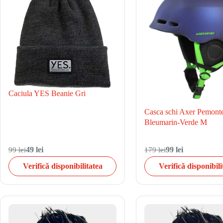
Caciula YES Beanie Gri
Casca schi Axer Pemont
Bleumarin-Verde M
99 lei
49 lei
179 lei
99 lei
Verifică disponibilitatea
Verifică disponibili