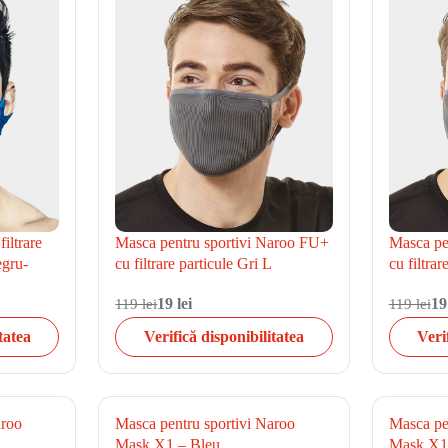
iltrare
Masca pentru sportivi Naroo FU+
Masca pe
egru-
cu filtrare particule Gri L
cu filtrar
119 lei
19 lei
119 lei
19
tatea
Verifică disponibilitatea
Veri
aroo
Masca pentru sportivi Naroo
Masca pe
Mask X1 – Bleu
Mask X1