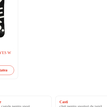
i YES W
tatea
e
Casti
i cagule pentru sport
căști pentru sporturi de iarnă