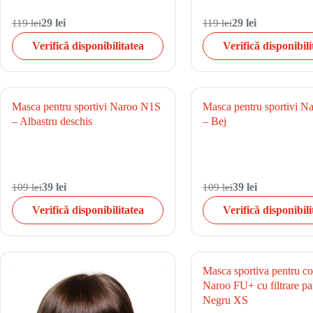
119 lei
29 lei
119 lei
29 lei
Verifică disponibilitatea
Verifică disponibili
Masca pentru sportivi Naroo N1S
Masca pentru sportivi 
– Albastru deschis
– Bej
109 lei
39 lei
109 lei
39 lei
Verifică disponibilitatea
Verifică disponibili
Masca sportiva pentru co
Naroo FU+ cu filtrare par
Negru XS