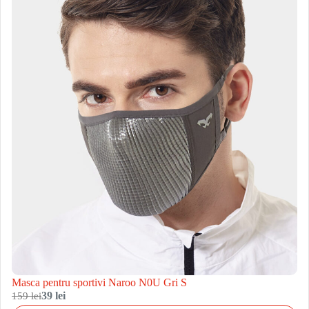
Masca pentru sportivi Naroo N0U Gri S
159 lei
39 lei