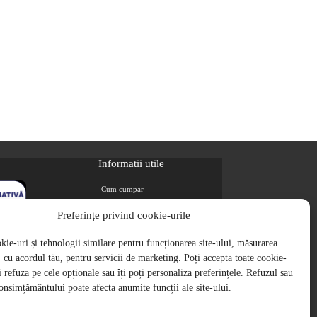
Informatii utile
Cum cumpar
Metode de plata
Preferințe privind cookie-urile
Livrarea comenzilor
ie-uri și tehnologii similare pentru funcționarea site-ului, măsurarea
Magazine partenere
i, cu acordul tău, pentru servicii de marketing. Poți accepta toate cookie-
Retur
ți refuza pe cele opționale sau îți poți personaliza preferințele. Refuzul sau
Cariere
onsimțământului poate afecta anumite funcții ale site-ului.
Politica de Confidentialitate
Politica de cookie-uri