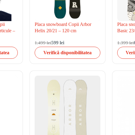
pii
Placa snowboard Copii Arbor
Placa sn
ticule –
Helix 20/21 – 120 cm
Basic 23
1.499 lei
599 lei
1.399 lei
tatea
Verifică disponibilitatea
Veri