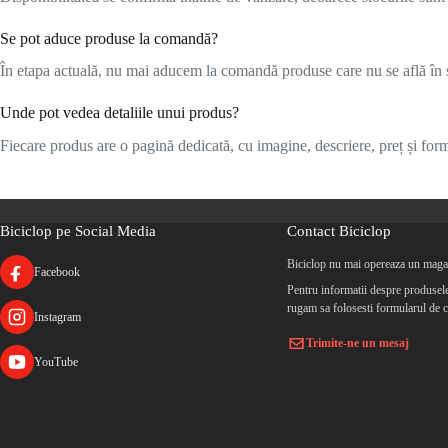
Se pot aduce produse la comandă?
În etapa actuală, nu mai aducem la comandă produse care nu se află în s
Unde pot vedea detaliile unui produs?
Fiecare produs are o pagină dedicată, cu imagine, descriere, preț și formu
Biciclop pe Social Media
Contact Biciclop
Biciclop nu mai opereaza un magaz
Facebook
Pentru informatii despre produsele 
rugam sa folosesti formularul de c
Instagram
Trimite-ne un mesaj
YouTube