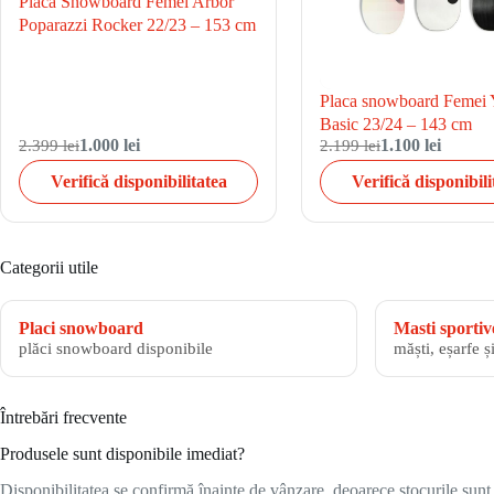
Placa Snowboard Femei Arbor
Poparazzi Rocker 22/23 – 153 cm
Placa snowboard Feme
Basic 23/24 – 143 cm
2.399 lei
1.000 lei
2.199 lei
1.100 lei
Verifică disponibilitatea
Verifică disponibili
Categorii utile
Placi snowboard
Masti sportiv
plăci snowboard disponibile
măști, eșarfe ș
Întrebări frecvente
Produsele sunt disponibile imediat?
Disponibilitatea se confirmă înainte de vânzare, deoarece stocurile sunt l