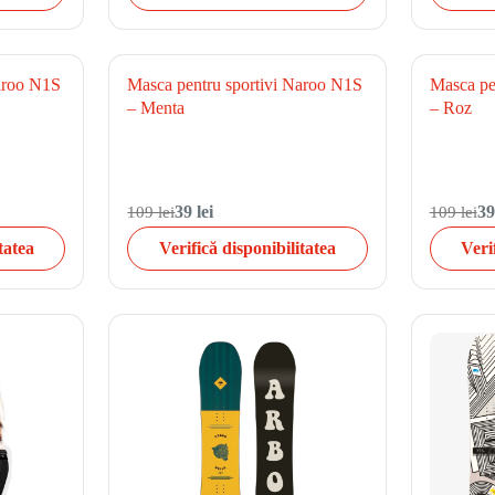
Naroo N1S
Masca pentru sportivi Naroo N1S
Masca pe
– Menta
– Roz
109 lei
39 lei
109 lei
39
tatea
Verifică disponibilitatea
Veri