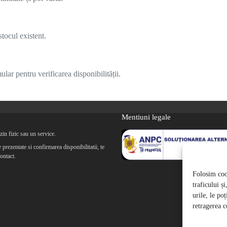
tocul existent.
lar pentru verificarea disponibilității.
Mentiuni legale
in fizic sau un service.
prezentate si confirmarea disponibilitatii, te
ontact.
Folosim cook
traficului ș
urile, le po
retragerea c