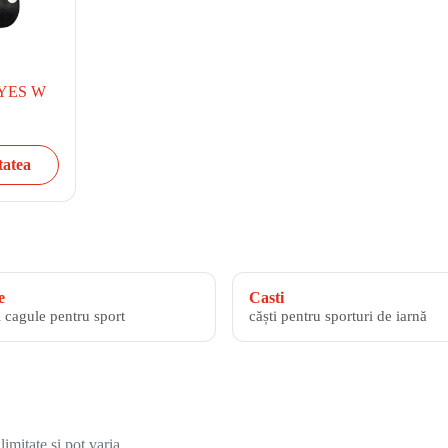
i YES W
tatea
e
Casti
i cagule pentru sport
căști pentru sporturi de iarnă
imitate și pot varia.