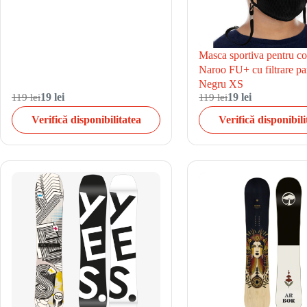
Masca sportiva pentru co
Naroo FU+ cu filtrare par
Negru XS
119 lei
19 lei
119 lei
19 lei
Verifică disponibilitatea
Verifică disponibili