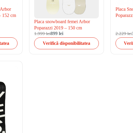
 Arbor
Placa Sn
– 152 cm
Poparazz
Placa snowboard femei Arbor
Poparazzi 2019 – 150 cm
1.999 lei
899 lei
2.229 lei
tatea
Verifică disponibilitatea
Veri