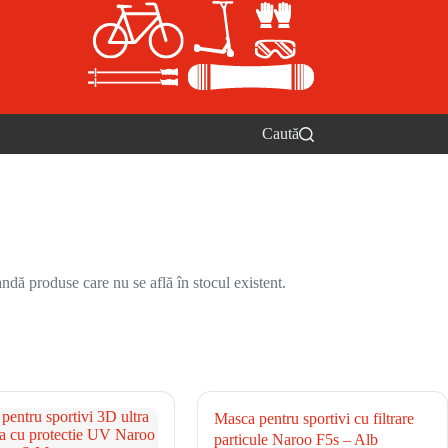
Caută
ndă produse care nu se află în stocul existent.
Masca pentru sportivi cu filtrare
particule Naroo F5s – Alb