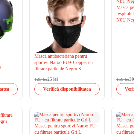
Masca pen
respirabi
N0U Neg
Masca antibacteriana pentru
sportivi Naroo FU+ Copper cu
e
filtrare particule Negru S
125 lei
25 lei
159 lei
39
tatea
Verifică disponibilitatea
Veri
iltrare
egru-
Masca pentru sportivi Naroo FU+
Masca pe
cu filtrare particule Gri L
cu filtrar