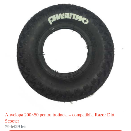
Anvelopa 200×50 pentru trotineta – compatibila Razor Dirt
Scooter
79 lei
59 lei