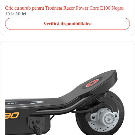
Cric cu surub pentru Trotineta Razor Power Core E100 Negru
10 lei
10 lei
Verifică disponibilitatea