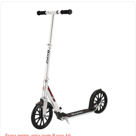
Frana pentru aripa spate Razor A6