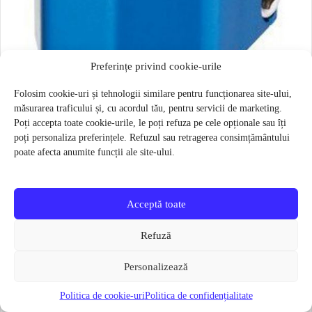
Preferințe privind cookie-urile
Folosim cookie-uri și tehnologii similare pentru funcționarea site-ului,
măsurarea traficului și, cu acordul tău, pentru servicii de marketing.
Kit colier de strangere freestyle 35 mm Razor Phase Two Quad
Poți accepta toate cookie-urile, le poți refuza pe cele opționale sau îți
Albastra
poți personaliza preferințele. Refuzul sau retragerea consimțământului
40 lei
23 lei
poate afecta anumite funcții ale site-ului.
Verifică disponibilitatea
Acceptă toate
Refuză
Personalizează
Politica de cookie-uri
Politica de confidențialitate