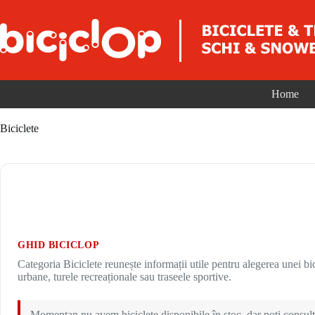
Sari la conținut
Home
Biciclete
GHID BICICLOP
Categoria Biciclete reunește informații utile pentru alegerea unei bici
urbane, turele recreaționale sau traseele sportive.
Momentan nu avem biciclete disponibile în stoc, dar poți consulta