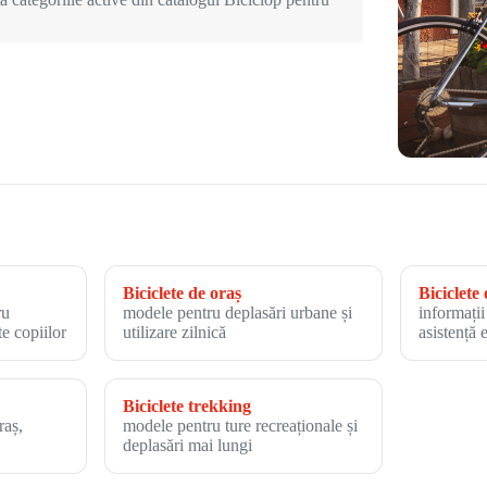
Biciclete de oraș
Biciclete 
ru
modele pentru deplasări urbane și
informații
te copiilor
utilizare zilnică
asistență 
Biciclete trekking
raș,
modele pentru ture recreaționale și
deplasări mai lungi