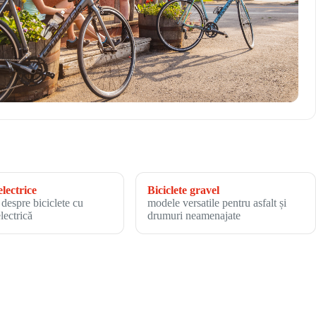
electrice
Biciclete gravel
 despre biciclete cu
modele versatile pentru asfalt și
electrică
drumuri neamenajate