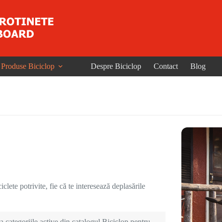
Produse Biciclop
Despre Biciclop
Contact
Blog
clete potrivite, fie că te interesează deplasările
 categoriile active din catalogul Biciclop pentru