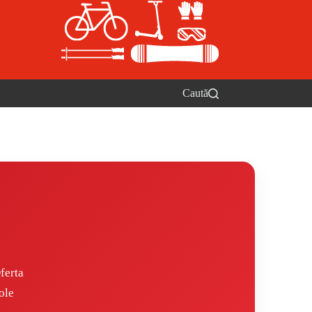
Caută
ferta
ole