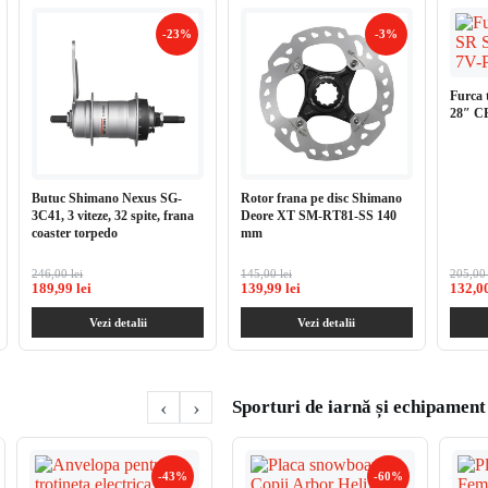
-23%
-3%
Furca 
28″ C
Butuc Shimano Nexus SG-
Rotor frana pe disc Shimano
3C41, 3 viteze, 32 spite, frana
Deore XT SM-RT81-SS 140
coaster torpedo
mm
246,00 lei
145,00 lei
205,00 
189,99 lei
139,99 lei
132,00
Vezi detalii
Vezi detalii
‹
›
Sporturi de iarnă și echipament
-43%
-39%
-60%
Incarcator Razor Turbo Jetts
Platfor