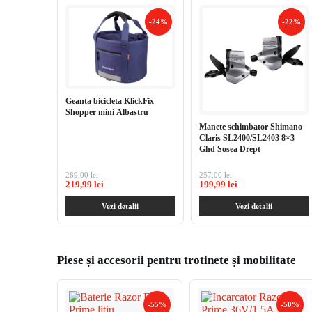
-24%
-22%
Geanta bicicleta KlickFix
Shopper mini Albastru
Manete schimbator Shimano
Claris SL2400/SL2403 8×3
Ghd Sosea Drept
289,00 lei
257,00 lei
219,99 lei
199,99 lei
Vezi detalii
Vezi detalii
Piese și accesorii pentru trotinete și mobilitate
-55%
-50%