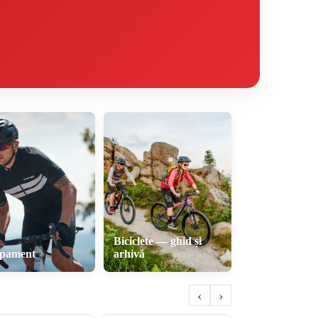
Biciclete — ghid și
ipament
arhivă
‹
›