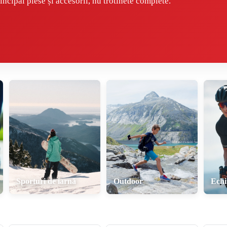
incipal piese și accesorii, nu trotinete complete.
Sporturi de iarnă
Outdoor
Ech