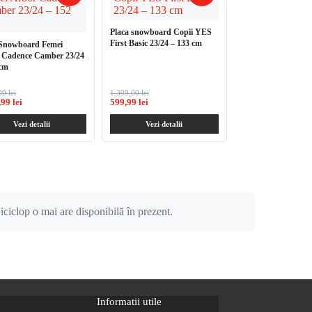
m Albastru
125mm Rosie 1 buc
freestyle 35 mm Razor Phase
filtrare particule N
Two Quad Albastra
Negru-Albastru
Placa snowboard Copii YES
First Basic 23/24 – 133 cm
 Snowboard Femei
 Cadence Camber 23/24
 cm
i
0 lei
65,00 lei
1.399,00 lei
40,00 lei
132,00 lei
ei
99 lei
49,99 lei
599,99 lei
22,99 lei
39,00 lei
Vezi detalii
Vezi detalii
Vezi detalii
Vezi detalii
Vezi detalii
Vezi detal
iciclop o mai are disponibilă în prezent.
Informatii utile