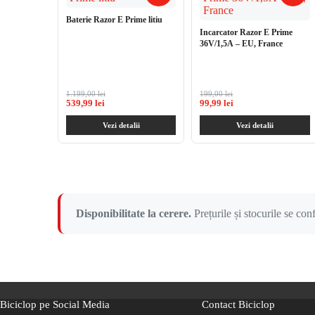
Baterie Razor E Prime litiu
Incarcator Razor E Prime
36V/1,5A – EU, France
1.199,00 lei
199,00 lei
539,99 lei
99,99 lei
Vezi detalii
Vezi detalii
Disponibilitate la cerere.
Prețurile și stocurile se co
Biciclop pe Social Media
Contact Biciclop