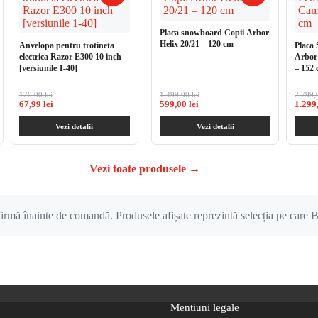
10.95V/1A
alumiu
Placa snowboard Copii Arbor
Helix 20/21 – 120 cm
Anvelopa pentru trotineta
Placa
electrica Razor E300 10 inch
Arbor
[versiunile 1-40]
– 152
120,00 lei
99,00 lei
1.499,00 lei
99,00 le
2.799,0
67,99 lei
59,99 lei
599,00 lei
49,99 l
1.299,
Vezi detalii
Vezi detalii
Vezi detalii
Vezi toate produsele
→
nfirmă înainte de comandă. Produsele afișate reprezintă selecția pe care B
Mentiuni legale