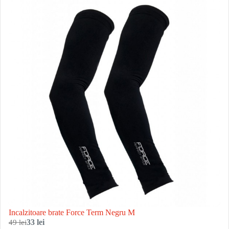
Incalzitoare brate Force Term Negru M
49 lei
33 lei