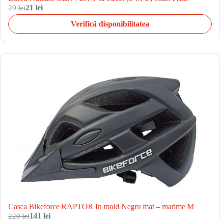
29 lei
21 lei
Verifică disponibilitatea
Casca Bikeforce RAPTOR In mold Negru mat – marime M
220 lei
141 lei