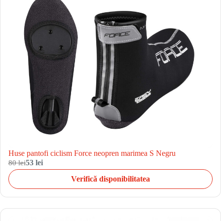
Huse pantofi ciclism Force neopren marimea S Negru
80 lei
53 lei
Verifică disponibilitatea