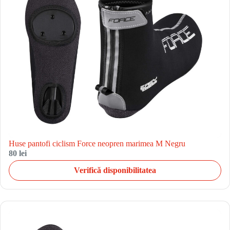
Huse pantofi ciclism Force neopren marimea M Negru
80 lei
Verifică disponibilitatea