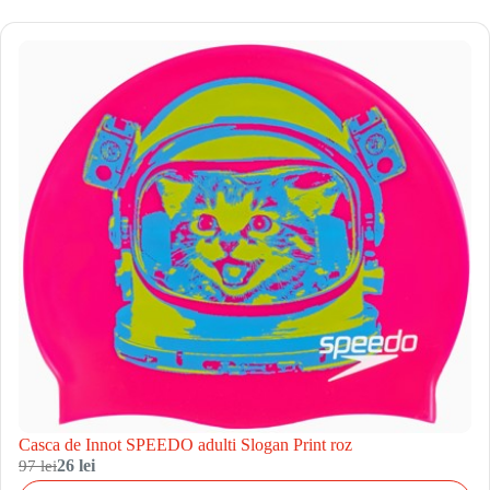
Casca de Innot SPEEDO adulti Slogan Print roz
97 lei
26 lei