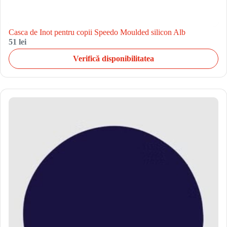
Casca de Inot pentru copii Speedo Moulded silicon Alb
51 lei
Verifică disponibilitatea