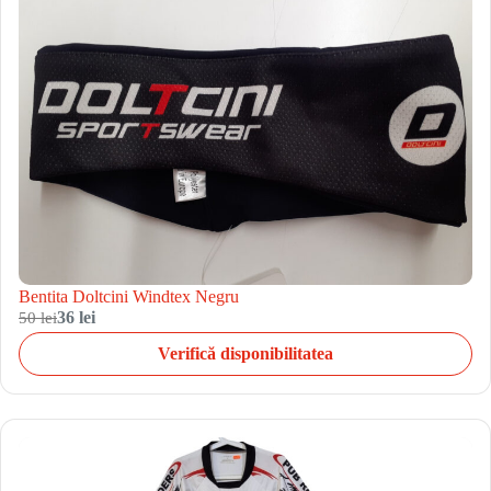
Bentita Doltcini Windtex Negru
50 lei
36 lei
Verifică disponibilitatea