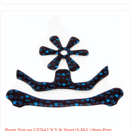
Bureti Nutcase GEN4 LN Y & Street (S-M-L) 9mm-Print