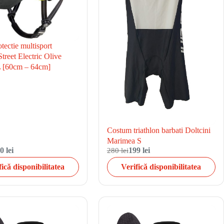
tectie multisport
treet Electric Olive
 [60cm – 64cm]
Costum triathlon barbati Doltcini
Marimea S
0 lei
280 lei
199 lei
fică disponibilitatea
Verifică disponibilitatea