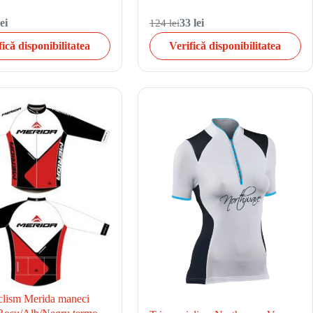
ei
124 lei
33 lei
fică disponibilitatea
Verifică disponibilitatea
iclism Merida maneci