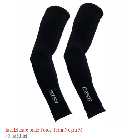
Incalzitoare brate Force Term Negru M
49 lei
33 lei