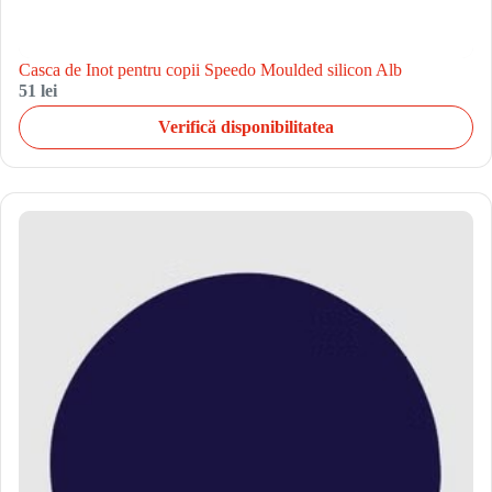
Casca de Inot pentru copii Speedo Moulded silicon Alb
51 lei
Verifică disponibilitatea