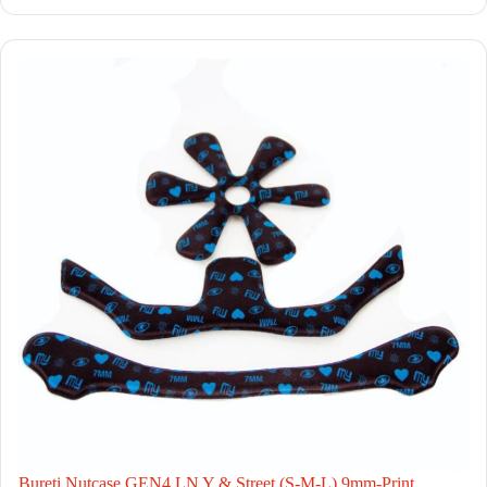
Bureti Nutcase GEN4 LN Y & Street (S-M-L) 9mm-Print