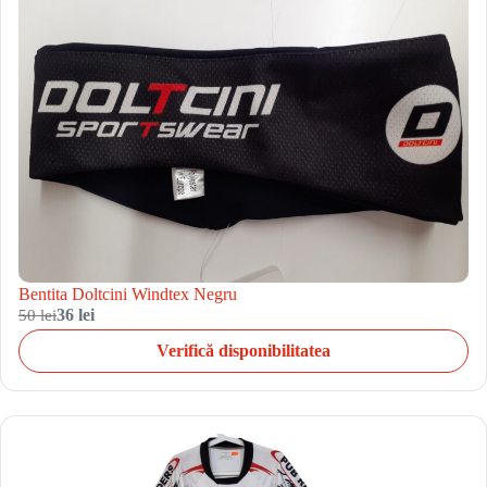
Bentita Doltcini Windtex Negru
50 lei
36 lei
Verifică disponibilitatea