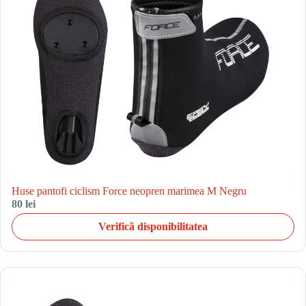
Huse pantofi ciclism Force neopren marimea M Negru
80 lei
Verifică disponibilitatea