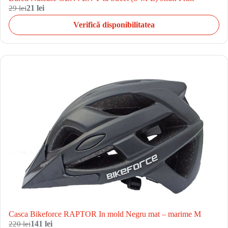
29 lei
21 lei
Verifică disponibilitatea
Casca Bikeforce RAPTOR In mold Negru mat – marime M
220 lei
141 lei