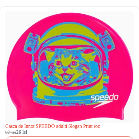
Casca de Innot SPEEDO adulti Slogan Print roz
97 lei
26 lei