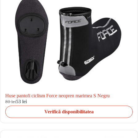
Huse pantofi ciclism Force neopren marimea S Negru
80 lei
53 lei
Verifică disponibilitatea