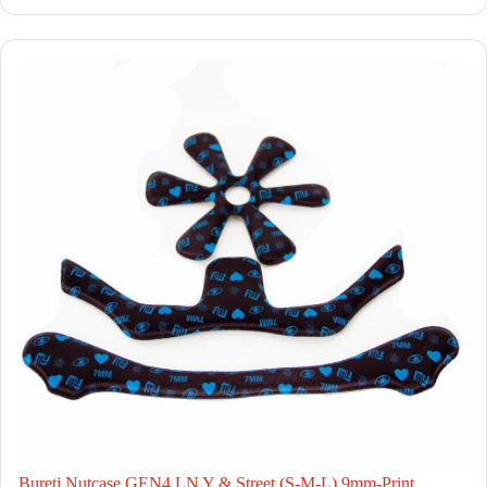
Bureti Nutcase GEN4 LN Y & Street (S-M-L) 9mm-Print