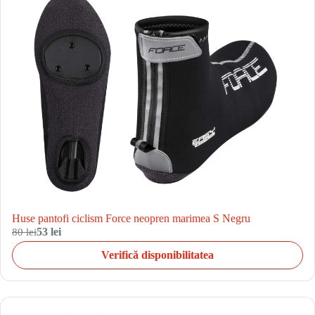
Huse pantofi ciclism Force neopren marimea S Negru
80 lei
53 lei
Verifică disponibilitatea