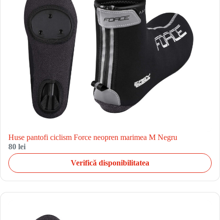
Huse pantofi ciclism Force neopren marimea M Negru
80 lei
Verifică disponibilitatea