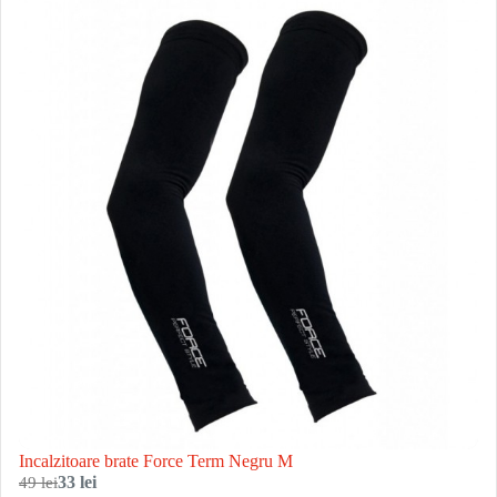
Incalzitoare brate Force Term Negru M
49 lei
33 lei