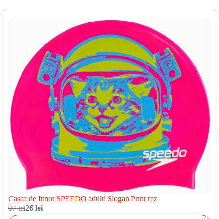
Casca de Innot SPEEDO adulti Slogan Print roz
97 lei
26 lei