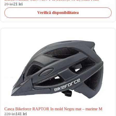
29 lei
21 lei
Verifică disponibilitatea
Casca Bikeforce RAPTOR In mold Negru mat – marime M
220 lei
141 lei