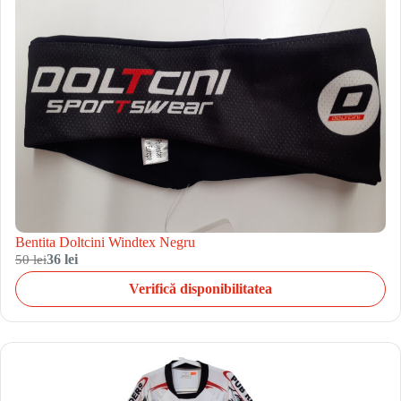
Bentita Doltcini Windtex Negru
50 lei
36 lei
Verifică disponibilitatea