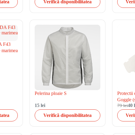
tatea
Verifică disponibilitatea
Veri
A F43
de marimea
Pelerina ploaie S
Protectii
Goggle (
15 lei
79 lei
40 l
tatea
Verifică disponibilitatea
Veri