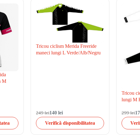
Tricou ciclism Merida Freeride
maneci lungi L Verde/Alb/Negru
ida
a M
Tricou c
lungi M 
249 lei
140 lei
299 lei
17
tatea
Verifică disponibilitatea
Veri