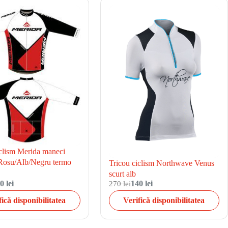
iclism Merida maneci
Rosu/Alb/Negru termo
Tricou ciclism Northwave Venus
scurt alb
0 lei
270 lei
140 lei
fică disponibilitatea
Verifică disponibilitatea