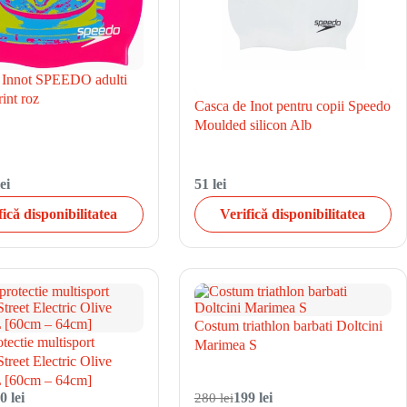
 Innot SPEEDO adulti
int roz
Casca de Inot pentru copii Speedo
Moulded silicon Alb
ei
51 lei
fică disponibilitatea
Verifică disponibilitatea
Costum triathlon barbati Doltcini
tectie multisport
Marimea S
treet Electric Olive
 [60cm – 64cm]
0 lei
280 lei
199 lei