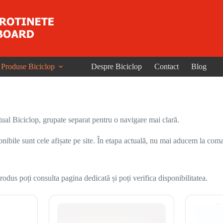
Produse Biciclop
Despre Biciclop
Contact
Blog
ual Biciclop, grupate separat pentru o navigare mai clară.
onibile sunt cele afișate pe site. În etapa actuală, nu mai aducem la coma
odus poți consulta pagina dedicată și poți verifica disponibilitatea.