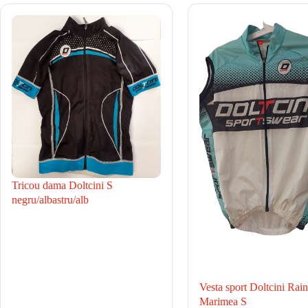
Tricou dama Doltcini S
negru/albastru/alb
Vesta sport Doltcini Rai
Marimea S