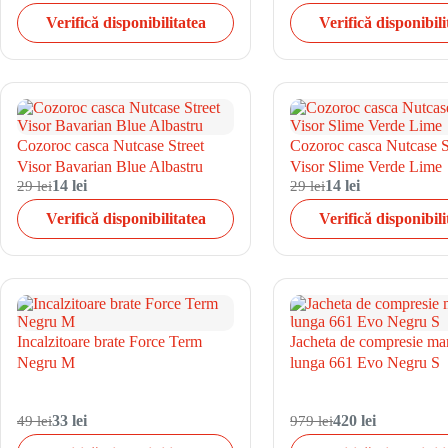
Verifică disponibilitatea
Verifică disponibili
Cozoroc casca Nutcase Street
Cozoroc casca Nutcase S
Visor Bavarian Blue Albastru
Visor Slime Verde Lime
29 lei
14 lei
29 lei
14 lei
Verifică disponibilitatea
Verifică disponibili
Incalzitoare brate Force Term
Jacheta de compresie ma
Negru M
lunga 661 Evo Negru S
49 lei
33 lei
979 lei
420 lei