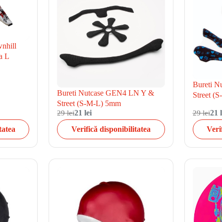
wnhill
a L
Bureti 
Bureti Nutcase GEN4 LN Y &
Street (
Street (S-M-L) 5mm
29 lei
21 lei
29 lei
21 l
tatea
Verifică disponibilitatea
Veri