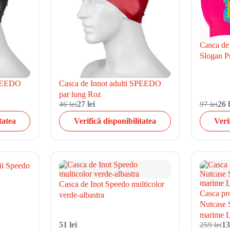
Casca de
Slogan Pr
SPEEDO
Casca de Innot adulti SPEEDO
par lung Roz
46 lei
27 lei
97 lei
26 l
tatea
Verifică disponibilitatea
Veri
ii Speedo
Casca de Inot Speedo multicolor
Casca pro
verde-albastra
Nutcase S
marime L
51 lei
259 lei
13