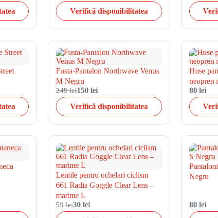
tatea
Verifică disponibilitatea
Veri
treet
Fusta-Pantalon Northwave Venus
Huse pant
M Negru
neopren
249 lei
150 lei
80 lei
tatea
Verifică disponibilitatea
Veri
neca
Pantalon
Lentile pentru ochelari ciclism
Negru
661 Radia Goggle Clear Lens –
marime L
59 lei
30 lei
80 lei