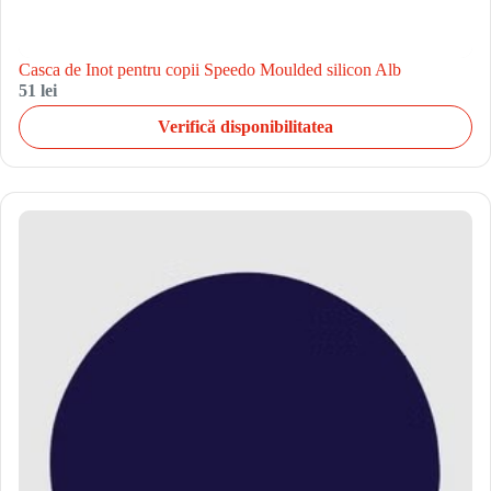
Casca de Inot pentru copii Speedo Moulded silicon Alb
51 lei
Verifică disponibilitatea