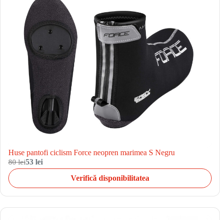
Huse pantofi ciclism Force neopren marimea S Negru
80 lei
53 lei
Verifică disponibilitatea