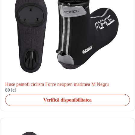
Huse pantofi ciclism Force neopren marimea M Negru
80 lei
Verifică disponibilitatea