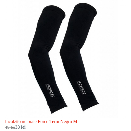
Incalzitoare brate Force Term Negru M
49 lei
33 lei