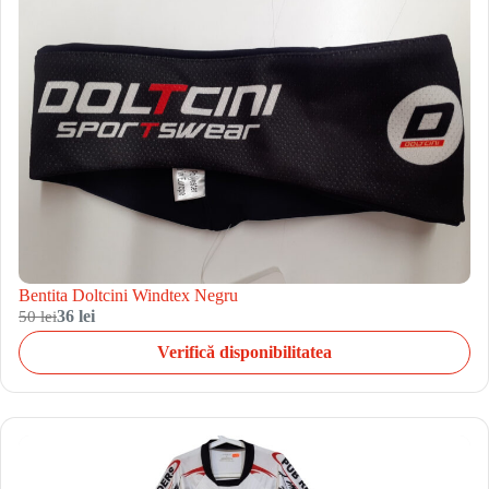
Bentita Doltcini Windtex Negru
50 lei
36 lei
Verifică disponibilitatea