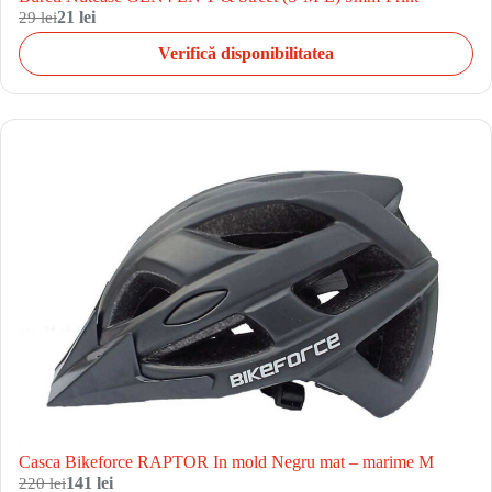
29 lei
21 lei
Verifică disponibilitatea
Casca Bikeforce RAPTOR In mold Negru mat – marime M
220 lei
141 lei