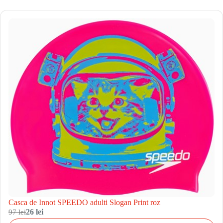
Casca de Innot SPEEDO adulti Slogan Print roz
97 lei
26 lei