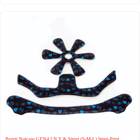
Bureti Nutcase GEN4 LN Y & Street (S-M-L) 9mm-Print