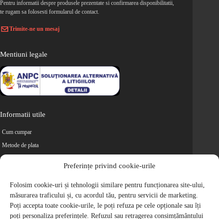
Pentru informatii despre produsele prezentate si confirmarea disponibilitatii,
te rugam sa folosesti formularul de contact.
Trimite-ne un mesaj
Mentiuni legale
Informatii utile
Cum cumpar
Metode de plata
Livrarea comenzilor
Preferințe privind cookie-urile
Magazine partenere
Folosim cookie-uri și tehnologii similare pentru funcționarea site-ului,
Retur
măsurarea traficului și, cu acordul tău, pentru servicii de marketing.
Cariere
Poți accepta toate cookie-urile, le poți refuza pe cele opționale sau îți
Politica de Confidentialitate
poți personaliza preferințele. Refuzul sau retragerea consimțământului