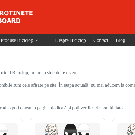
Produse Biciclop
Despre Biciclop
Contact
Blog
ual Biciclop, în limita stocului existent.
onibile sunt cele afișate pe site. În etapa actuală, nu mai aducem la coma
odus poți consulta pagina dedicată și poți verifica disponibilitatea.