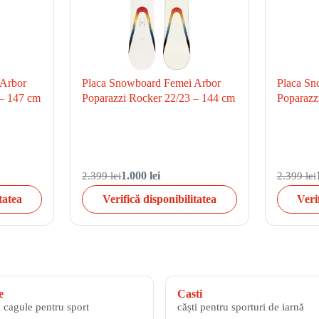
 Arbor
Placa Snowboard Femei Arbor
Placa Sn
 – 147 cm
Poparazzi Rocker 22/23 – 144 cm
Poparazz
2.399 lei
1.000 lei
2.399 lei
tatea
Verifică disponibilitatea
Veri
e
Casti
i cagule pentru sport
căști pentru sporturi de iarnă