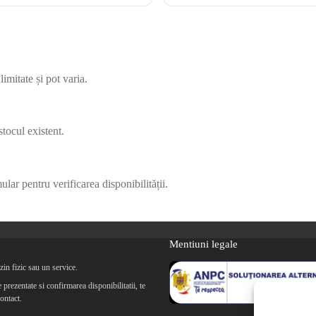
imitate și pot varia.
tocul existent.
lar pentru verificarea disponibilității.
Mentiuni legale
in fizic sau un service.
prezentate si confirmarea disponibilitatii, te
ontact.