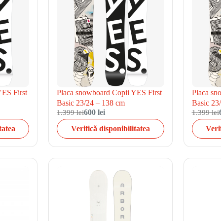
YES First
Placa snowboard Copii YES First
Placa sn
Basic 23/24 – 138 cm
Basic 23
1.399 lei
600 lei
1.399 lei
tatea
Verifică disponibilitatea
Veri