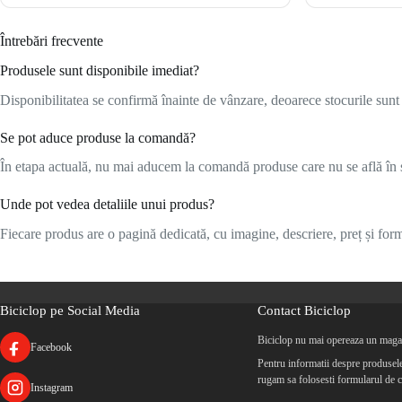
Întrebări frecvente
Produsele sunt disponibile imediat?
Disponibilitatea se confirmă înainte de vânzare, deoarece stocurile sunt l
Se pot aduce produse la comandă?
În etapa actuală, nu mai aducem la comandă produse care nu se află în s
Unde pot vedea detaliile unui produs?
Fiecare produs are o pagină dedicată, cu imagine, descriere, preț și formu
Biciclop pe Social Media
Contact Biciclop
Biciclop nu mai opereaza un magaz
Facebook
Pentru informatii despre produsele 
rugam sa folosesti formularul de c
Instagram