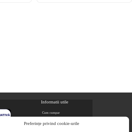
Informatii utile
Cum cumpar
Metode de plata
Preferințe privind cookie-urile
Livrarea comenzilor