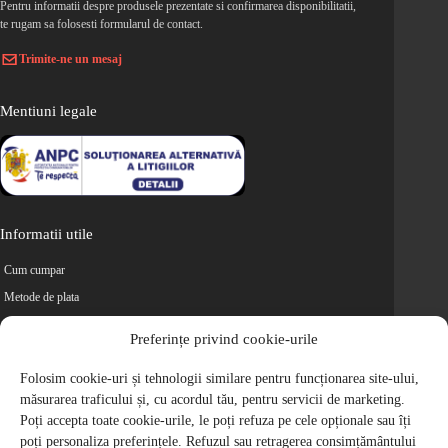
Pentru informatii despre produsele prezentate si confirmarea disponibilitatii,
te rugam sa folosesti formularul de contact.
Trimite-ne un mesaj
Mentiuni legale
Informatii utile
Cum cumpar
Metode de plata
Livrarea comenzilor
Preferințe privind cookie-urile
Magazine partenere
Folosim cookie-uri și tehnologii similare pentru funcționarea site-ului,
Retur
măsurarea traficului și, cu acordul tău, pentru servicii de marketing.
Cariere
Poți accepta toate cookie-urile, le poți refuza pe cele opționale sau îți
Politica de Confidentialitate
poți personaliza preferințele. Refuzul sau retragerea consimțământului