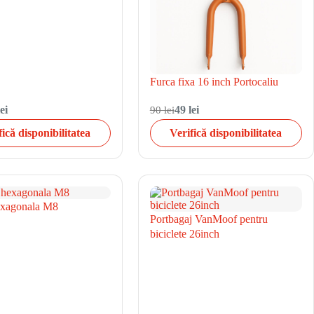
Furca fixa 16 inch Portocaliu
ei
90 lei
49 lei
fică disponibilitatea
Verifică disponibilitatea
hexagonala M8
Portbagaj VanMoof pentru
biciclete 26inch