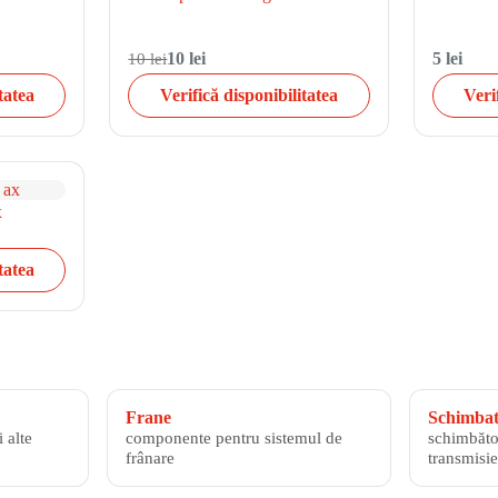
10 lei
10 lei
5 lei
tatea
Verifică disponibilitatea
Veri
x
tatea
Frane
Schimbato
 alte
componente pentru sistemul de
schimbăto
frânare
transmisie