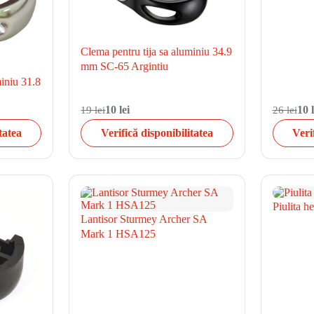
Clema pentru tija sa aluminiu 34.9
mm SC-65 Argintiu
miniu 31.8
19 lei
10 lei
26 lei
10 l
tatea
Verifică disponibilitatea
Veri
Piulita 
Lantisor Sturmey Archer SA
Mark 1 HSA125