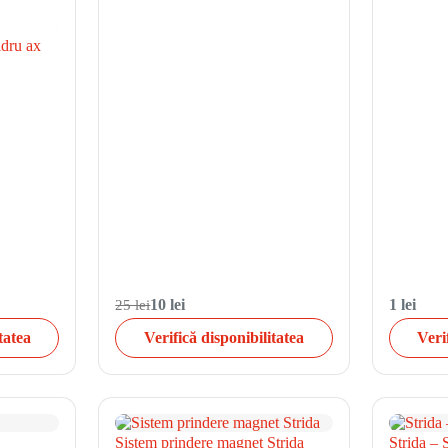
adru ax
25 lei
10 lei
1 lei
tatea
Verifică disponibilitatea
Veri
Sistem prindere magnet Strida
Strida – 