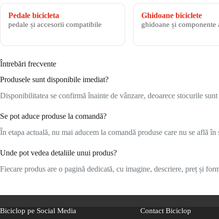
Pedale bicicleta
Ghidoane biciclete
pedale și accesorii compatibile
ghidoane și componente 
Întrebări frecvente
Produsele sunt disponibile imediat?
Disponibilitatea se confirmă înainte de vânzare, deoarece stocurile sunt l
Se pot aduce produse la comandă?
În etapa actuală, nu mai aducem la comandă produse care nu se află în s
Unde pot vedea detaliile unui produs?
Fiecare produs are o pagină dedicată, cu imagine, descriere, preț și formu
Biciclop pe Social Media
Contact Biciclop