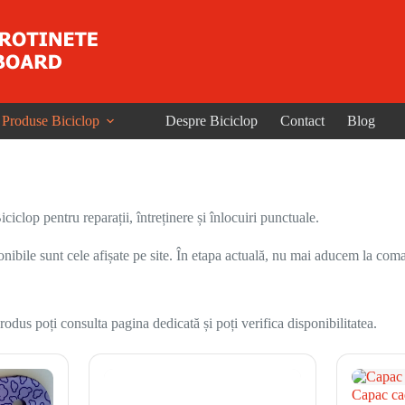
Produse Biciclop
Despre Biciclop
Contact
Blog
iclop pentru reparații, întreținere și înlocuiri punctuale.
onibile sunt cele afișate pe site. În etapa actuală, nu mai aducem la coma
odus poți consulta pagina dedicată și poți verifica disponibilitatea.
Capac cad