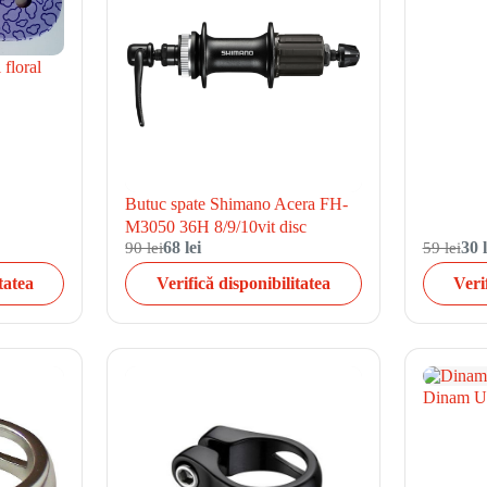
 floral
Butuc spate Shimano Acera FH-
M3050 36H 8/9/10vit disc
90 lei
68 lei
59 lei
30 l
tatea
Verifică disponibilitatea
Veri
Dinam U