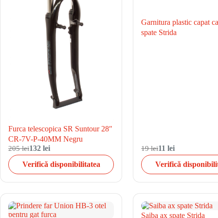
Garnitura plastic capat c
spate Strida
Furca telescopica SR Suntour 28″
CR-7V-P-40MM Negru
205 lei
132 lei
19 lei
11 lei
Verifică disponibilitatea
Verifică disponibili
Saiba ax spate Strida