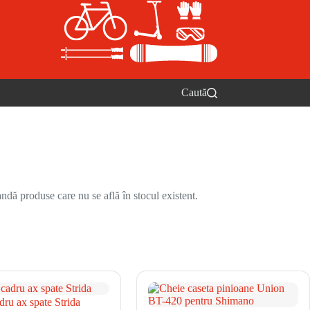
Caută
ndă produse care nu se află în stocul existent.
ru ax spate Strida