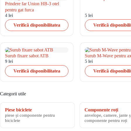
Prindere far Union HB-3 otel
pentru gat furca
4 lei
5 lei
Verifică disponibilitatea
Verifică disponibili
Surub fixare sabot ATB
Surub M-Wave pentru a
9 lei
5 lei
Verifică disponibilitatea
Verifică disponibili
Categorii utile
Piese biciclete
Componente roți
piese și componente pentru
anvelope, camere, jante și
biciclete
componente pentru roți