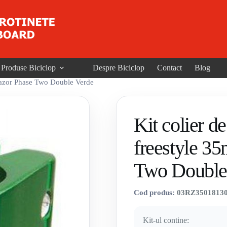
Produse Biciclop
Despre Biciclop
Contact
Blog
 Razor Phase Two Double Verde
Kit colier de
freestyle 3
Two Double
Cod produs:
03RZ3501813
Kit-ul contine: