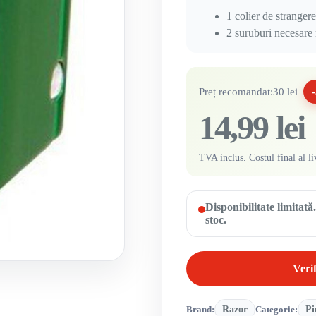
1 colier de stranger
2 suruburi necesare
Preț recomandat:
30 lei
14,99 lei
TVA inclus. Costul final al li
Disponibilitate limitat
stoc.
Verif
Brand:
Razor
Categorie:
Pi