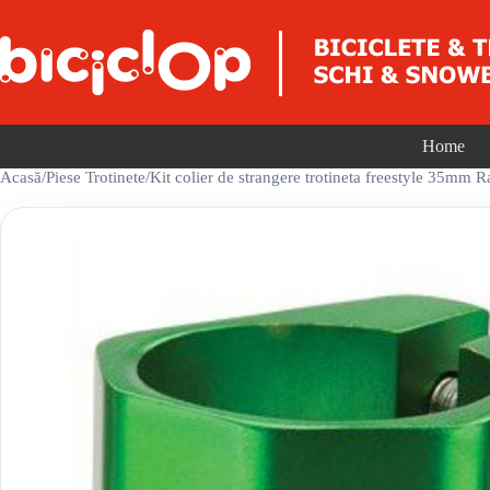
Sari la conținut
Home
Acasă
/
Piese Trotinete
/
Kit colier de strangere trotineta freestyle 35mm