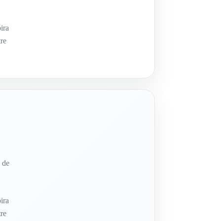
ira
tre
e de
ira
tre