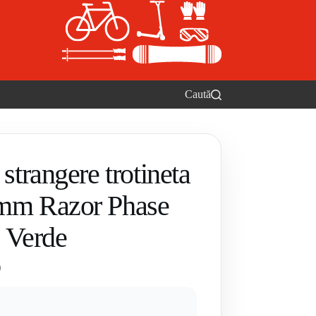
Caută
 strangere trotineta
5mm Razor Phase
 Verde
0