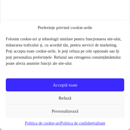
Saiba roata spate Strida
Preferințe privind cookie-urile
4 lei
Folosim cookie-uri și tehnologii similare pentru funcționarea site-ului,
Verifică disponibilitatea
măsurarea traficului și, cu acordul tău, pentru servicii de marketing.
Poți accepta toate cookie-urile, le poți refuza pe cele opționale sau îți
poți personaliza preferințele. Refuzul sau retragerea consimțământului
poate afecta anumite funcții ale site-ului.
Categorii utile
Accesorii si Piese
Acceptă toate
piese și accesorii disponibile în catalogul actual
Refuză
Componente roți
anvelope, camere și componente pentru roți
Personalizează
Politica de cookie-uri
Politica de confidențialitate