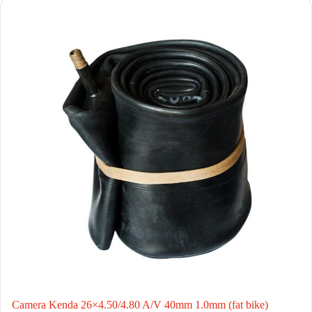
Camera Kenda 26×4.50/4.80 A/V 40mm 1.0mm (fat bike)