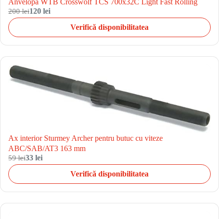
Anvelopa WTB Crosswolf TCS 700x32C Light Fast Rolling
200 lei
120 lei
Verifică disponibilitatea
Ax interior Sturmey Archer pentru butuc cu viteze
ABC/SAB/AT3 163 mm
59 lei
33 lei
Verifică disponibilitatea