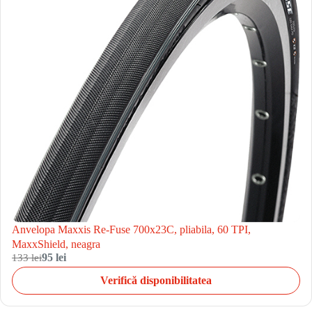
Anvelopa Maxxis Re-Fuse 700x23C, pliabila, 60 TPI,
MaxxShield, neagra
133 lei
95 lei
Verifică disponibilitatea