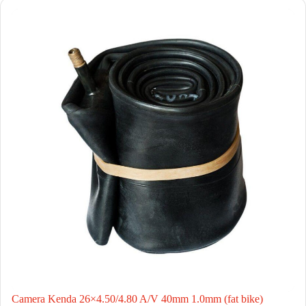
Camera Kenda 26×4.50/4.80 A/V 40mm 1.0mm (fat bike)