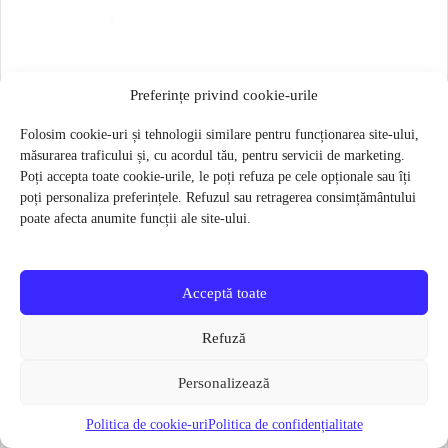
Saiba roata spate Strida
Preferințe privind cookie-urile
4 lei
Folosim cookie-uri și tehnologii similare pentru funcționarea site-ului,
Verifică disponibilitatea
măsurarea traficului și, cu acordul tău, pentru servicii de marketing.
Poți accepta toate cookie-urile, le poți refuza pe cele opționale sau îți
poți personaliza preferințele. Refuzul sau retragerea consimțământului
poate afecta anumite funcții ale site-ului.
Categorii utile
Accesorii si Piese
Acceptă toate
piese și accesorii disponibile în catalogul actual
Refuză
Componente roți
anvelope, camere și componente pentru roți
Personalizează
Politica de cookie-uri
Politica de confidențialitate