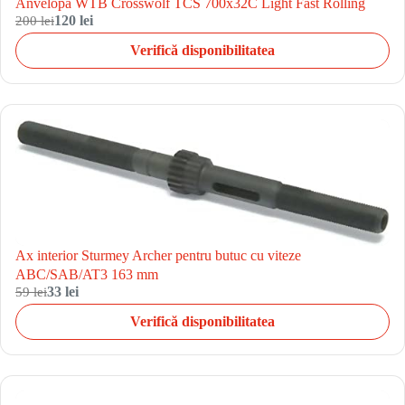
Anvelopa WTB Crosswolf TCS 700x32C Light Fast Rolling
200 lei
120 lei
Verifică disponibilitatea
Ax interior Sturmey Archer pentru butuc cu viteze
ABC/SAB/AT3 163 mm
59 lei
33 lei
Verifică disponibilitatea