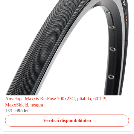
Anvelopa Maxxis Re-Fuse 700x23C, pliabila, 60 TPI,
MaxxShield, neagra
133 lei
95 lei
Verifică disponibilitatea