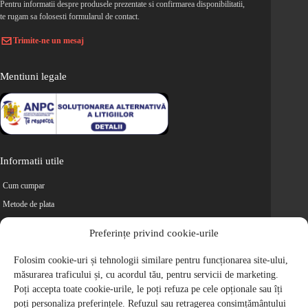
Pentru informatii despre produsele prezentate si confirmarea disponibilitatii,
te rugam sa folosesti formularul de contact.
Trimite-ne un mesaj
Mentiuni legale
Informatii utile
Cum cumpar
Metode de plata
Livrarea comenzilor
Preferințe privind cookie-urile
Magazine partenere
Folosim cookie-uri și tehnologii similare pentru funcționarea site-ului,
Retur
măsurarea traficului și, cu acordul tău, pentru servicii de marketing.
Cariere
Poți accepta toate cookie-urile, le poți refuza pe cele opționale sau îți
Politica de Confidentialitate
poți personaliza preferințele. Refuzul sau retragerea consimțământului