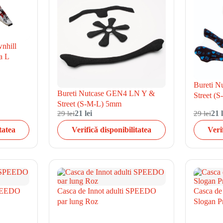
wnhill
a L
Bureti 
Bureti Nutcase GEN4 LN Y &
Street (
Street (S-M-L) 5mm
29 lei
21 lei
29 lei
21 l
tatea
Verifică disponibilitatea
Veri
SPEEDO
Casca de Innot adulti SPEEDO
Casca de
par lung Roz
Slogan Pr