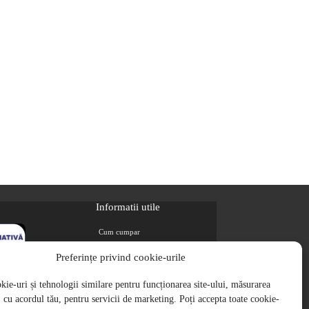
Informatii utile
Cum cumpar
Metode de plata
Preferințe privind cookie-urile
Livrarea comenzilor
ie-uri și tehnologii similare pentru funcționarea site-ului, măsurarea
Magazine partenere
i, cu acordul tău, pentru servicii de marketing. Poți accepta toate cookie-
Retur