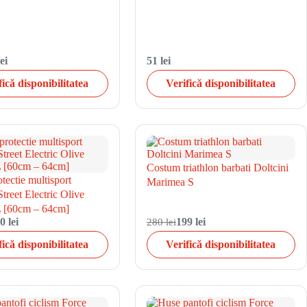
ei
51 lei
fică disponibilitatea
Verifică disponibilitatea
Costum triathlon barbati Doltcini
tectie multisport
Marimea S
treet Electric Olive
 [60cm – 64cm]
0 lei
280 lei
199 lei
fică disponibilitatea
Verifică disponibilitatea