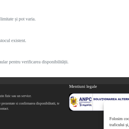
imitate și pot varia.
tocul existent.
lar pentru verificarea disponibilității.
Mentiuni legale
in fizic sau un service.
prezentate si confirmarea disponibilitatii, te
ontact.
Folosim cook
traficului ș