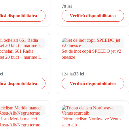
79 lei
fică disponibilitatea
Verifică disponibilitatea
 ochelari 661 Radia
Set de inot copii SPEEDO jet v2
set 20 buc) – marime L
onesize
ei
124 lei
33 lei
fică disponibilitatea
Verifică disponibilitatea
iclism Merida maneci
Tricou ciclism Northwave Venus
Rosu/Alb/Negru termo
scurt alb