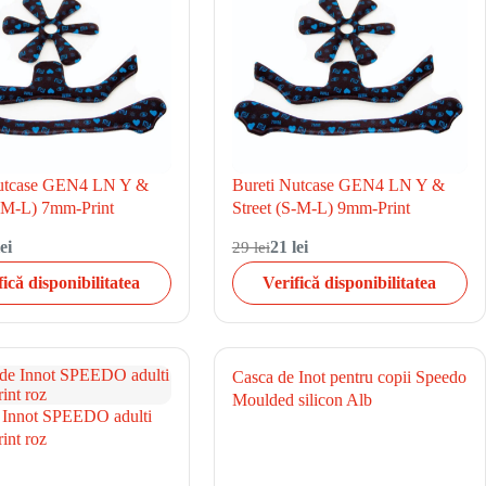
Nutcase GEN4 LN Y &
Bureti Nutcase GEN4 LN Y &
S-M-L) 7mm-Print
Street (S-M-L) 9mm-Print
ei
29 lei
21 lei
fică disponibilitatea
Verifică disponibilitatea
Casca de Inot pentru copii Speedo
Moulded silicon Alb
 Innot SPEEDO adulti
int roz