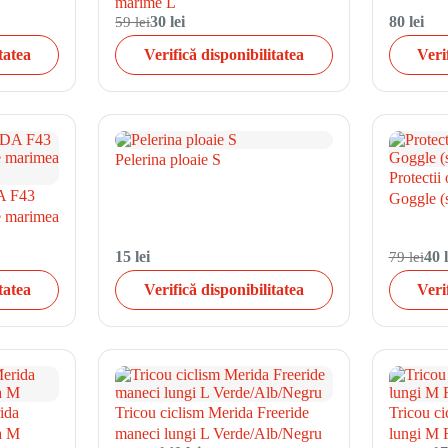
marime L
59 lei
30 lei
80 lei
tatea
Verifică disponibilitatea
Veri
Pelerina ploaie S
Protectii
A F43
Goggle (
de marimea
15 lei
79 lei
40 l
tatea
Verifică disponibilitatea
Veri
ida
Tricou ciclism Merida Freeride
Tricou c
a M
maneci lungi L Verde/Alb/Negru
lungi M 