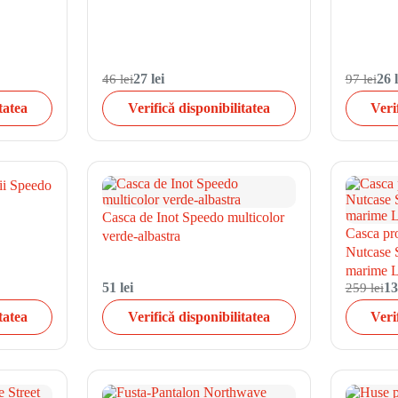
46 lei
27 lei
97 lei
26 l
tatea
Verifică disponibilitatea
Veri
ii Speedo
Casca de Inot Speedo multicolor
Casca pro
verde-albastra
Nutcase S
marime L
51 lei
259 lei
13
tatea
Verifică disponibilitatea
Veri