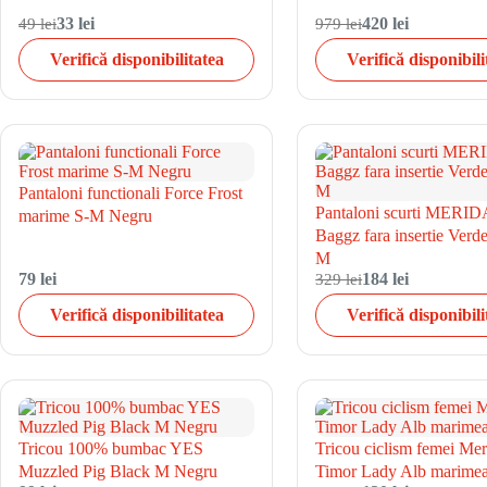
49 lei
33 lei
979 lei
420 lei
Verifică disponibilitatea
Verifică disponibili
Pantaloni functionali Force Frost
Pantaloni scurti MERID
marime S-M Negru
Baggz fara insertie Ver
M
79 lei
329 lei
184 lei
Verifică disponibilitatea
Verifică disponibili
Tricou 100% bumbac YES
Tricou ciclism femei Mer
Muzzled Pig Black M Negru
Timor Lady Alb marime