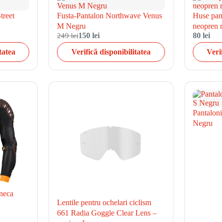
treet
Fusta-Pantalon Northwave Venus
Huse pant
M Negru
neopren
249 lei
150 lei
80 lei
tatea
Verifică disponibilitatea
Veri
Pantalon
Negru
neca
Lentile pentru ochelari ciclism
661 Radia Goggle Clear Lens –