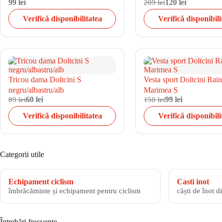
99 lei
209 lei
120 lei
Verifică disponibilitatea
Verifică disponibili
Tricou dama Doltcini S
Vesta sport Doltcini Rai
negru/albastru/alb
Marimea S
89 lei
60 lei
150 lei
99 lei
Verifică disponibilitatea
Verifică disponibili
Categorii utile
Echipament ciclism
Casti inot
îmbrăcăminte și echipament pentru ciclism
căști de înot d
Întrebări frecvente