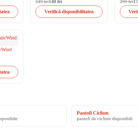
249 lei
140 lei
299 lei
17
tatea
Verifică disponibilitatea
Veri
n/Wind
tatea
Pantofi Ciclism
isponibile
pantofi de ciclism disponibili