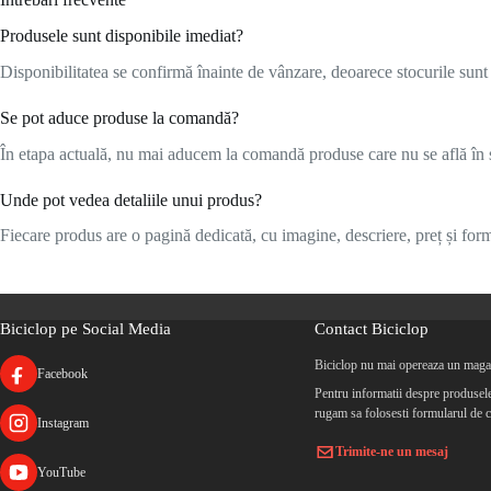
Produsele sunt disponibile imediat?
Disponibilitatea se confirmă înainte de vânzare, deoarece stocurile sunt l
Se pot aduce produse la comandă?
În etapa actuală, nu mai aducem la comandă produse care nu se află în s
Unde pot vedea detaliile unui produs?
Fiecare produs are o pagină dedicată, cu imagine, descriere, preț și formu
Biciclop pe Social Media
Contact Biciclop
Biciclop nu mai opereaza un magaz
Facebook
Pentru informatii despre produsele 
rugam sa folosesti formularul de c
Instagram
Trimite-ne un mesaj
YouTube