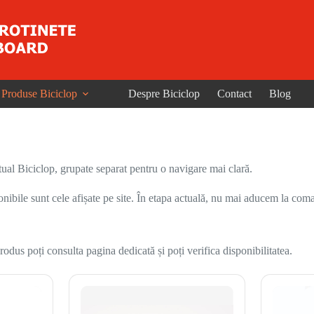
Produse Biciclop
Despre Biciclop
Contact
Blog
ual Biciclop, grupate separat pentru o navigare mai clară.
onibile sunt cele afișate pe site. În etapa actuală, nu mai aducem la coma
odus poți consulta pagina dedicată și poți verifica disponibilitatea.