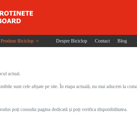
Produse Biciclop
Despre Biciclop
Contact
Blog
cul actual.
onibile sunt cele afișate pe site. În etapa actuală, nu mai aducem la coma
odus poți consulta pagina dedicată și poți verifica disponibilitatea.