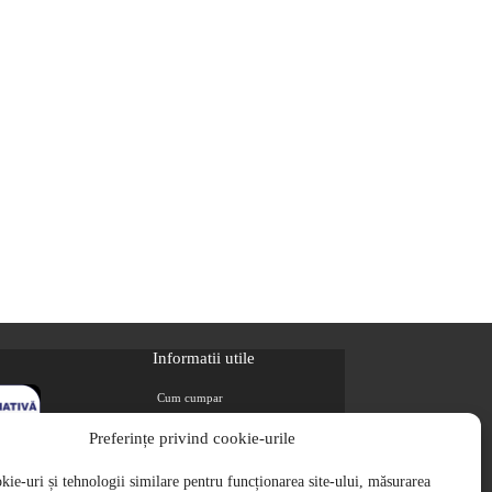
Informatii utile
Cum cumpar
Metode de plata
Preferințe privind cookie-urile
Livrarea comenzilor
ie-uri și tehnologii similare pentru funcționarea site-ului, măsurarea
Magazine partenere