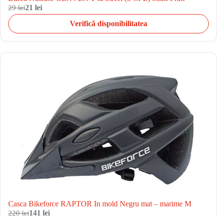
29 lei
21 lei
Verifică disponibilitatea
Casca Bikeforce RAPTOR In mold Negru mat – marime M
220 lei
141 lei