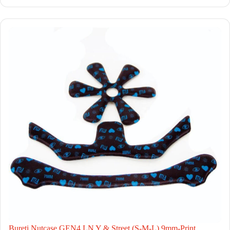
Bureti Nutcase GEN4 LN Y & Street (S-M-L) 9mm-Print