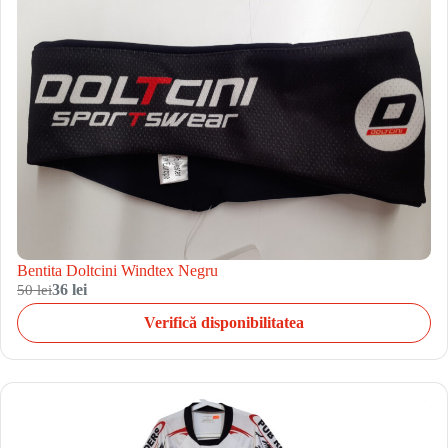
Bentita Doltcini Windtex Negru
50 lei
36 lei
Verifică disponibilitatea