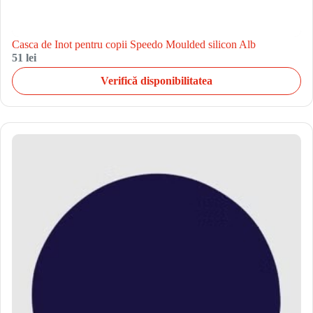
Casca de Inot pentru copii Speedo Moulded silicon Alb
51 lei
Verifică disponibilitatea