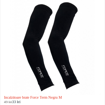
Incalzitoare brate Force Term Negru M
49 lei
33 lei