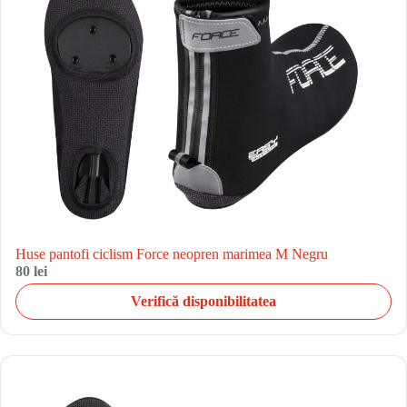
Huse pantofi ciclism Force neopren marimea M Negru
80 lei
Verifică disponibilitatea