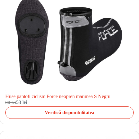
Huse pantofi ciclism Force neopren marimea S Negru
80 lei
53 lei
Verifică disponibilitatea