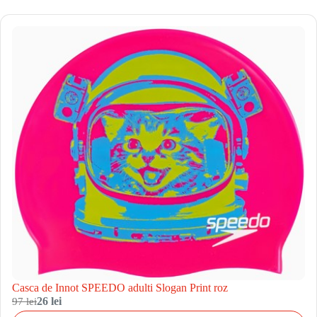
Casca de Innot SPEEDO adulti Slogan Print roz
97 lei
26 lei