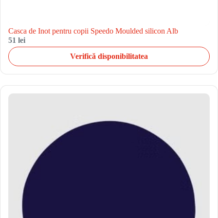
Casca de Inot pentru copii Speedo Moulded silicon Alb
51 lei
Verifică disponibilitatea