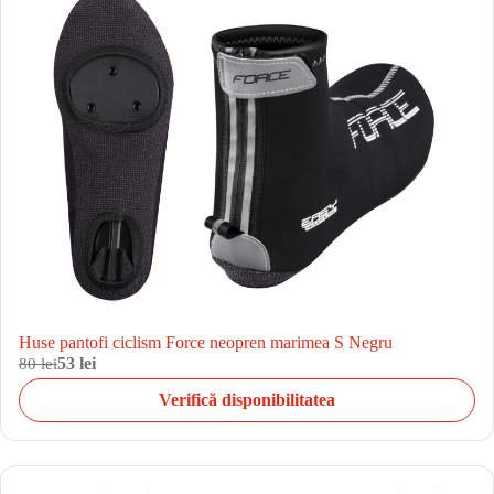
Huse pantofi ciclism Force neopren marimea S Negru
80 lei
53 lei
Verifică disponibilitatea