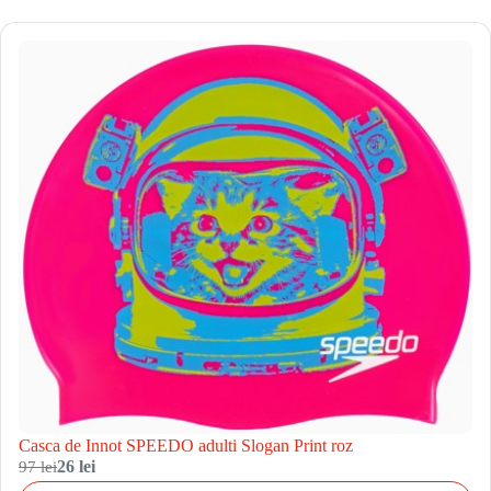
Casca de Innot SPEEDO adulti Slogan Print roz
97 lei
26 lei