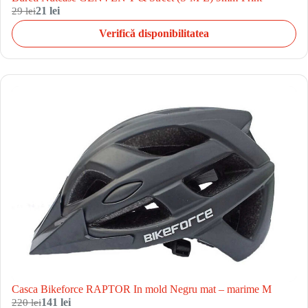
29 lei
21 lei
Verifică disponibilitatea
Casca Bikeforce RAPTOR In mold Negru mat – marime M
220 lei
141 lei