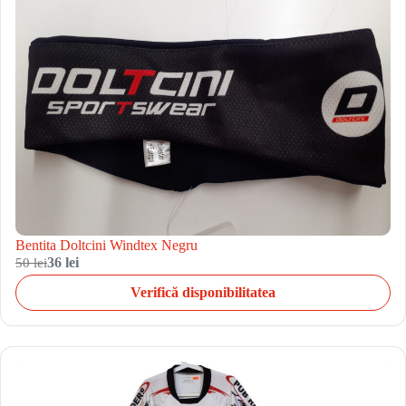
Bentita Doltcini Windtex Negru
50 lei
36 lei
Verifică disponibilitatea