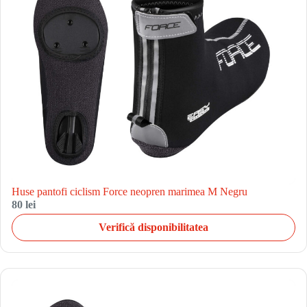
Huse pantofi ciclism Force neopren marimea M Negru
80 lei
Verifică disponibilitatea