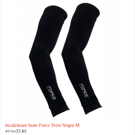
Incalzitoare brate Force Term Negru M
49 lei
33 lei