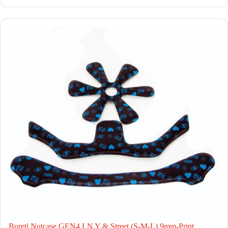
Bureti Nutcase GEN4 LN Y & Street (S-M-L) 9mm-Print