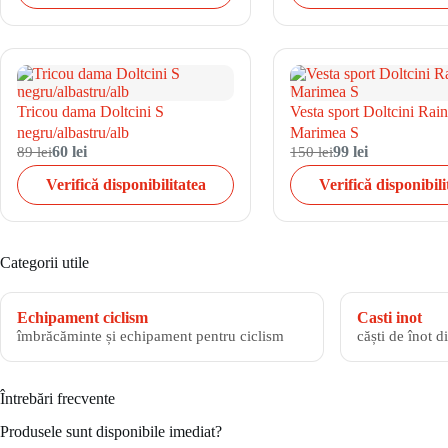
Tricou dama Doltcini S
Vesta sport Doltcini Rai
negru/albastru/alb
Marimea S
89 lei
60 lei
150 lei
99 lei
Verifică disponibilitatea
Verifică disponibili
Categorii utile
Echipament ciclism
Casti inot
îmbrăcăminte și echipament pentru ciclism
căști de înot d
Întrebări frecvente
Produsele sunt disponibile imediat?