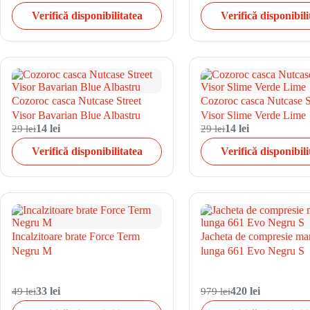
Verifică disponibilitatea
Verifică disponibili
Cozoroc casca Nutcase Street
Cozoroc casca Nutcase S
Visor Bavarian Blue Albastru
Visor Slime Verde Lime
29 lei
14 lei
29 lei
14 lei
Verifică disponibilitatea
Verifică disponibili
Incalzitoare brate Force Term
Jacheta de compresie ma
Negru M
lunga 661 Evo Negru S
49 lei
33 lei
979 lei
420 lei