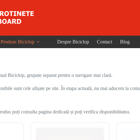
Produse Biciclop
Despre Biciclop
Contact
Blog
ual Biciclop, grupate separat pentru o navigare mai clară.
onibile sunt cele afișate pe site. În etapa actuală, nu mai aducem la coma
odus poți consulta pagina dedicată și poți verifica disponibilitatea.