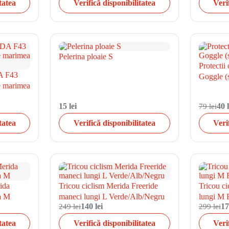
tatea
Verifică disponibilitatea
Veri
Pelerina ploaie S
Protectii
A F43
Goggle (
de marimea
15 lei
79 lei
40 l
tatea
Verifică disponibilitatea
Veri
ida
Tricou ciclism Merida Freeride
Tricou c
a M
maneci lungi L Verde/Alb/Negru
lungi M 
249 lei
140 lei
299 lei
17
tatea
Verifică disponibilitatea
Veri