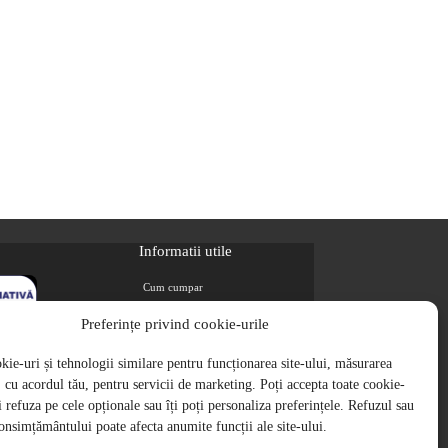
Informatii utile
Cum cumpar
Metode de plata
Preferințe privind cookie-urile
Livrarea comenzilor
ie-uri și tehnologii similare pentru funcționarea site-ului, măsurarea
Magazine partenere
i, cu acordul tău, pentru servicii de marketing. Poți accepta toate cookie-
Retur
ți refuza pe cele opționale sau îți poți personaliza preferințele. Refuzul sau
Cariere
onsimțământului poate afecta anumite funcții ale site-ului.
Politica de Confidentialitate