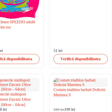
 Innot SPEEDO adulti
int roz
ei
51 lei
fică disponibilitatea
Verifică disponibilitatea
Costum triathlon barbati Doltcini
tectie multisport
Marimea S
treet Electric Olive
 [60cm – 64cm]
0 lei
280 lei
199 lei