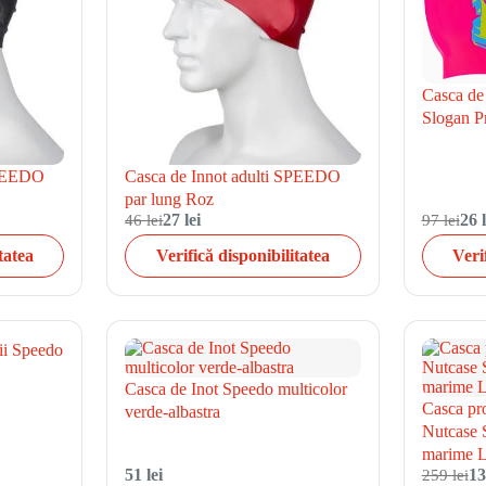
Casca de
Slogan Pr
SPEEDO
Casca de Innot adulti SPEEDO
par lung Roz
46 lei
27 lei
97 lei
26 l
tatea
Verifică disponibilitatea
Veri
ii Speedo
Casca de Inot Speedo multicolor
Casca pro
verde-albastra
Nutcase S
marime L
51 lei
259 lei
13