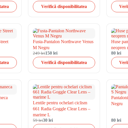
tatea
Verifică disponibilitatea
Veri
treet
Fusta-Pantalon Northwave Venus
Huse pant
M Negru
neopren
249 lei
150 lei
80 lei
tatea
Verifică disponibilitatea
Veri
neca
Pantalon
Lentile pentru ochelari ciclism
Negru
661 Radia Goggle Clear Lens –
marime L
59 lei
30 lei
80 lei