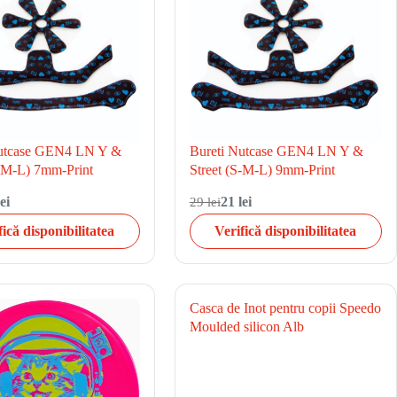
Nutcase GEN4 LN Y &
Bureti Nutcase GEN4 LN Y &
S-M-L) 7mm-Print
Street (S-M-L) 9mm-Print
ei
29 lei
21 lei
fică disponibilitatea
Verifică disponibilitatea
Casca de Inot pentru copii Speedo
Moulded silicon Alb