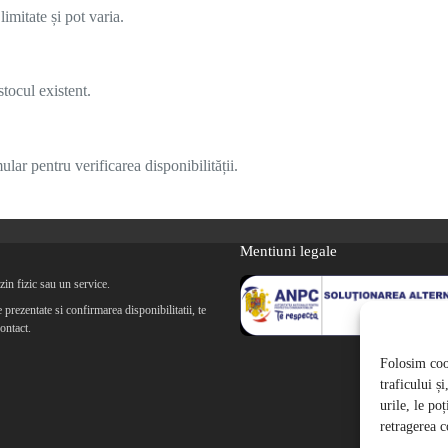
imitate și pot varia.
tocul existent.
lar pentru verificarea disponibilității.
Mentiuni legale
in fizic sau un service.
prezentate si confirmarea disponibilitatii, te
ontact.
Folosim cook
traficului ș
urile, le po
retragerea c