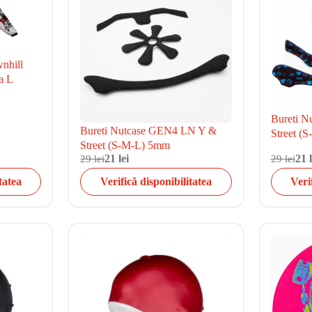
wnhill
a L
Bureti 
Bureti Nutcase GEN4 LN Y &
Street (
Street (S-M-L) 5mm
29 lei
21 lei
29 lei
21 l
tatea
Verifică disponibilitatea
Veri