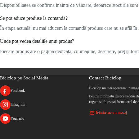
Disponibilitatea se confirmă înainte de vânzare, deoarece stocurile sunt l
Se pot aduce produse la comandă?
În etapa actuală, nu mai aducem la comandă produse care nu se află în s
Unde pot vedea detaliile unui produs?
Fiecare produs are o pagină dedicată, cu imagine, descriere, preț și formu
Biciclop pe Social Media
Contact Biciclop
Biciclop nu mai opereaza un magaz
Facebook
Pentru informatii despre produsele 
rugam sa folosesti formularul de c
Instagram
Trimite-ne un mesaj
YouTube