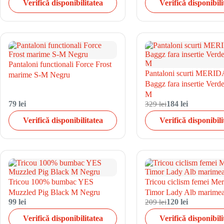
Verifică disponibilitatea
Verifică disponibili
Pantaloni functionali Force Frost
Pantaloni scurti MERID
marime S-M Negru
Baggz fara insertie Ver
M
79 lei
329 lei
184 lei
Verifică disponibilitatea
Verifică disponibili
Tricou 100% bumbac YES
Tricou ciclism femei Mer
Muzzled Pig Black M Negru
Timor Lady Alb marime
99 lei
209 lei
120 lei
Verifică disponibilitatea
Verifică disponibili