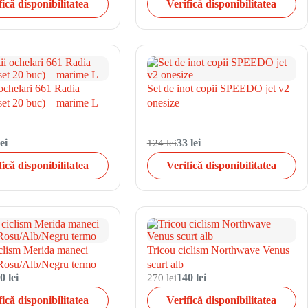
fică disponibilitatea
Verifică disponibilitatea
 ochelari 661 Radia
Set de inot copii SPEEDO jet v2
set 20 buc) – marime L
onesize
ei
124 lei
33 lei
fică disponibilitatea
Verifică disponibilitatea
iclism Merida maneci
Tricou ciclism Northwave Venus
Rosu/Alb/Negru termo
scurt alb
0 lei
270 lei
140 lei
fică disponibilitatea
Verifică disponibilitatea