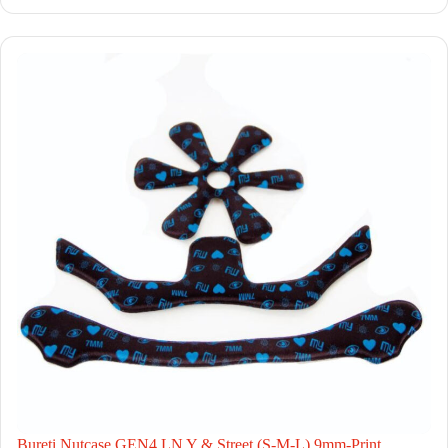
Bureti Nutcase GEN4 LN Y & Street (S-M-L) 9mm-Print