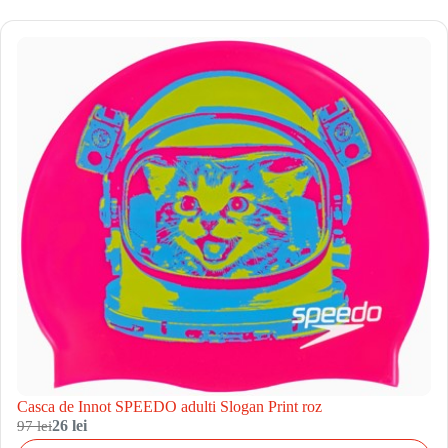
Casca de Innot SPEEDO adulti Slogan Print roz
97 lei
26 lei