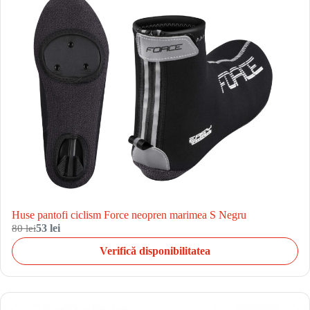
Huse pantofi ciclism Force neopren marimea S Negru
80 lei
53 lei
Verifică disponibilitatea