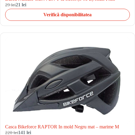
29 lei
21 lei
Verifică disponibilitatea
Casca Bikeforce RAPTOR In mold Negru mat – marime M
220 lei
141 lei