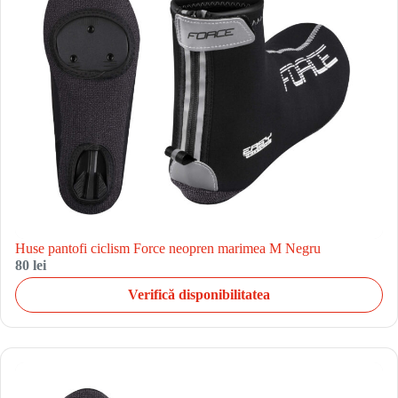
Huse pantofi ciclism Force neopren marimea M Negru
80 lei
Verifică disponibilitatea