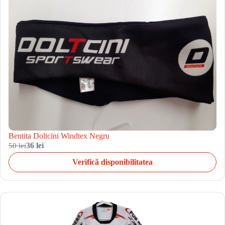
Bentita Doltcini Windtex Negru
50 lei
36 lei
Verifică disponibilitatea