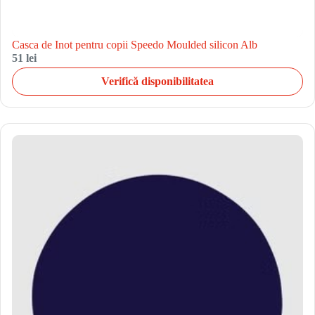
Casca de Inot pentru copii Speedo Moulded silicon Alb
51 lei
Verifică disponibilitatea