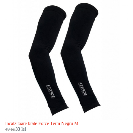
Incalzitoare brate Force Term Negru M
49 lei
33 lei