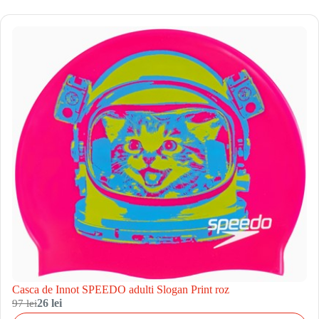
Casca de Innot SPEEDO adulti Slogan Print roz
97 lei
26 lei