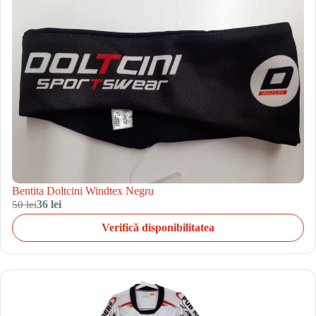
Bentita Doltcini Windtex Negru
50 lei
36 lei
Verifică disponibilitatea