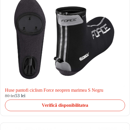
Huse pantofi ciclism Force neopren marimea S Negru
80 lei
53 lei
Verifică disponibilitatea