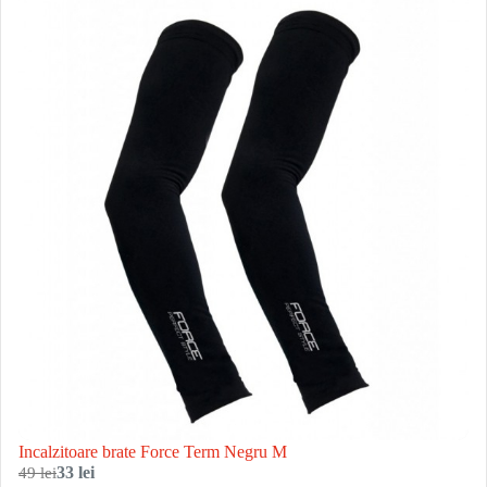
Incalzitoare brate Force Term Negru M
49 lei
33 lei