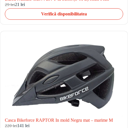
29 lei
21 lei
Verifică disponibilitatea
Casca Bikeforce RAPTOR In mold Negru mat – marime M
220 lei
141 lei