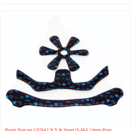
Bureti Nutcase GEN4 LN Y & Street (S-M-L) 9mm-Print