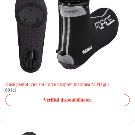
Huse pantofi ciclism Force neopren marimea M Negru
80 lei
Verifică disponibilitatea