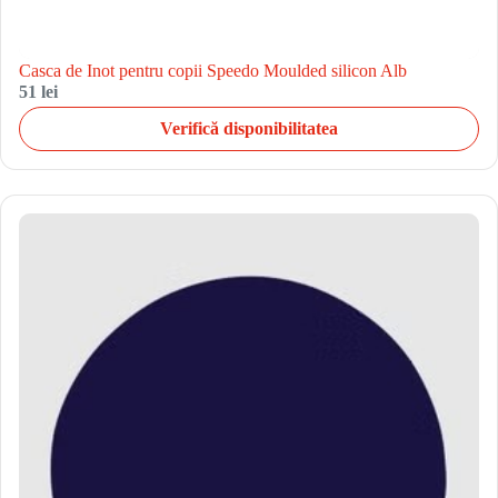
Casca de Inot pentru copii Speedo Moulded silicon Alb
51 lei
Verifică disponibilitatea