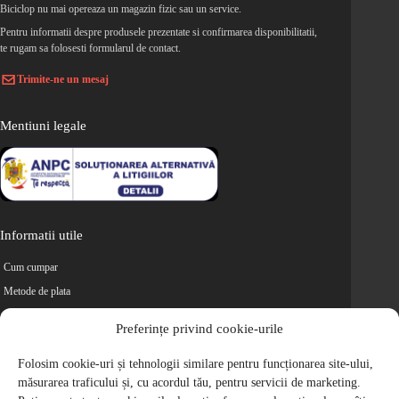
Biciclop nu mai opereaza un magazin fizic sau un service.
Pentru informatii despre produsele prezentate si confirmarea disponibilitatii,
te rugam sa folosesti formularul de contact.
Trimite-ne un mesaj
Mentiuni legale
Informatii utile
Cum cumpar
Metode de plata
Livrarea comenzilor
Preferințe privind cookie-urile
Magazine partenere
Retur
Folosim cookie-uri și tehnologii similare pentru funcționarea site-ului,
măsurarea traficului și, cu acordul tău, pentru servicii de marketing.
Cariere