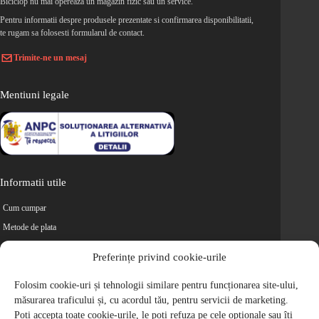
Biciclop nu mai opereaza un magazin fizic sau un service.
Pentru informatii despre produsele prezentate si confirmarea disponibilitatii,
te rugam sa folosesti formularul de contact.
Trimite-ne un mesaj
Mentiuni legale
Informatii utile
Cum cumpar
Metode de plata
Livrarea comenzilor
Preferințe privind cookie-urile
Magazine partenere
Retur
Folosim cookie-uri și tehnologii similare pentru funcționarea site-ului,
măsurarea traficului și, cu acordul tău, pentru servicii de marketing.
Cariere
Poți accepta toate cookie-urile, le poți refuza pe cele opționale sau îți