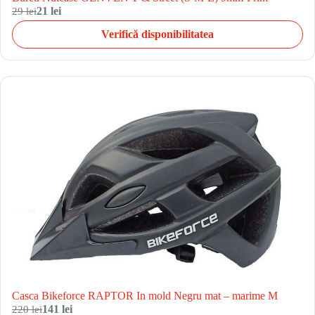
29 lei
21 lei
Verifică disponibilitatea
Casca Bikeforce RAPTOR In mold Negru mat – marime M
220 lei
141 lei