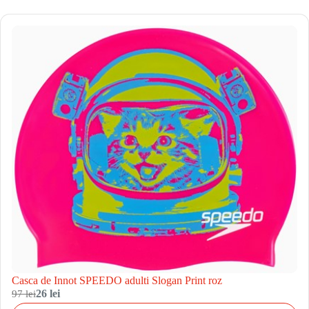
Casca de Innot SPEEDO adulti Slogan Print roz
97 lei
26 lei