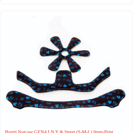
Bureti Nutcase GEN4 LN Y & Street (S-M-L) 9mm-Print