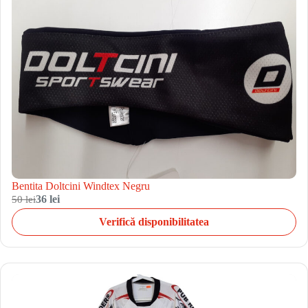
Bentita Doltcini Windtex Negru
50 lei
36 lei
Verifică disponibilitatea