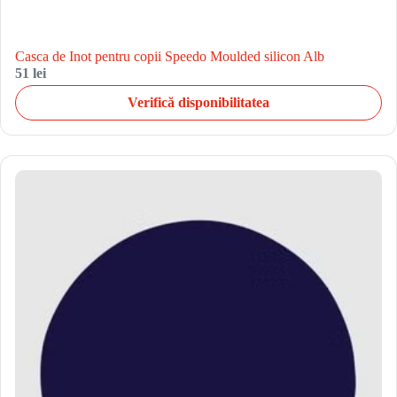
Casca de Inot pentru copii Speedo Moulded silicon Alb
51 lei
Verifică disponibilitatea