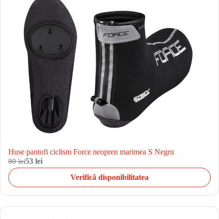
Huse pantofi ciclism Force neopren marimea S Negru
80 lei
53 lei
Verifică disponibilitatea