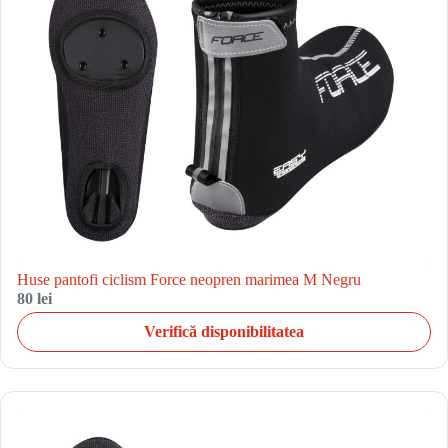
Huse pantofi ciclism Force neopren marimea M Negru
80 lei
Verifică disponibilitatea