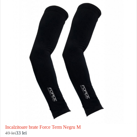
Incalzitoare brate Force Term Negru M
49 lei
33 lei