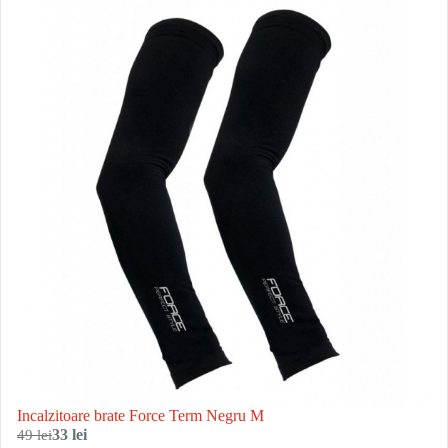
Incalzitoare brate Force Term Negru M
49 lei
33 lei