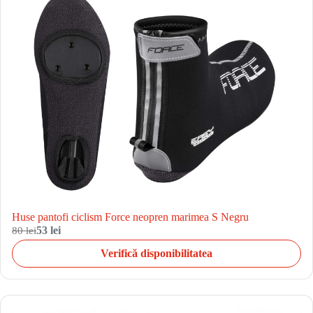
Huse pantofi ciclism Force neopren marimea S Negru
80 lei
53 lei
Verifică disponibilitatea