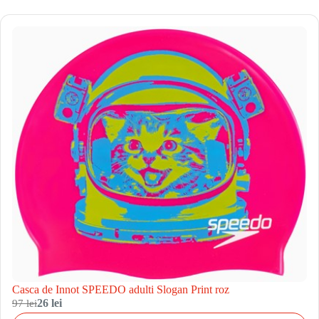
Casca de Innot SPEEDO adulti Slogan Print roz
97 lei
26 lei