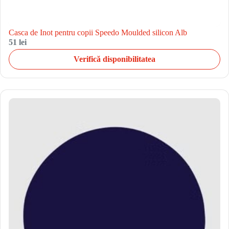
Casca de Inot pentru copii Speedo Moulded silicon Alb
51 lei
Verifică disponibilitatea