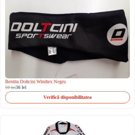
Bentita Doltcini Windtex Negru
50 lei
36 lei
Verifică disponibilitatea