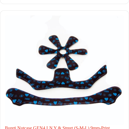
Bureti Nutcase GEN4 LN Y & Street (S-M-L) 9mm-Print