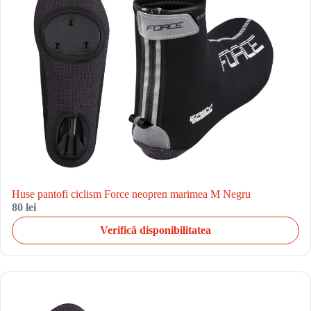
Huse pantofi ciclism Force neopren marimea M Negru
80 lei
Verifică disponibilitatea