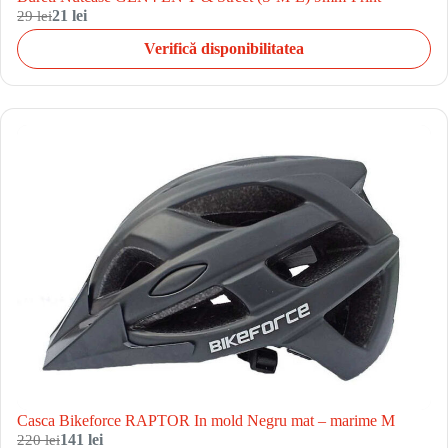
29 lei
21 lei
Verifică disponibilitatea
Casca Bikeforce RAPTOR In mold Negru mat – marime M
220 lei
141 lei