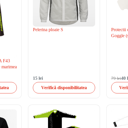
Pelerina ploaie S
Protectii
Goggle (
A F43
de marimea
15 lei
79 lei
40 l
tatea
Verifică disponibilitatea
Veri