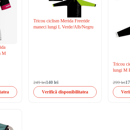
Tricou ciclism Merida Freeride
maneci lungi L Verde/Alb/Negru
ida
a M
Tricou c
lungi M 
249 lei
140 lei
299 lei
17
tatea
Verifică disponibilitatea
Veri