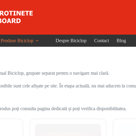
Produse Biciclop
Despre Biciclop
Contact
Blog
ual Biciclop, grupate separat pentru o navigare mai clară.
onibile sunt cele afișate pe site. În etapa actuală, nu mai aducem la coma
odus poți consulta pagina dedicată și poți verifica disponibilitatea.