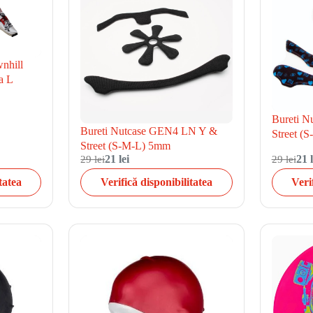
wnhill
a L
Bureti 
Bureti Nutcase GEN4 LN Y &
Street (
Street (S-M-L) 5mm
29 lei
21 lei
29 lei
21 l
tatea
Verifică disponibilitatea
Veri