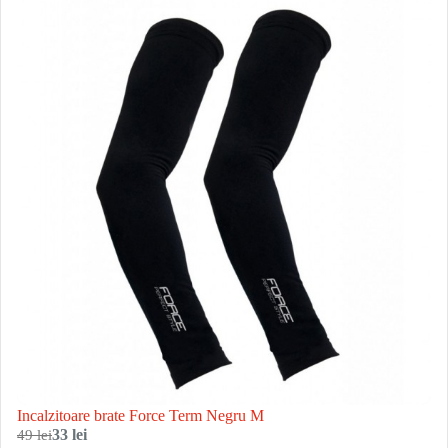
Incalzitoare brate Force Term Negru M
49 lei
33 lei