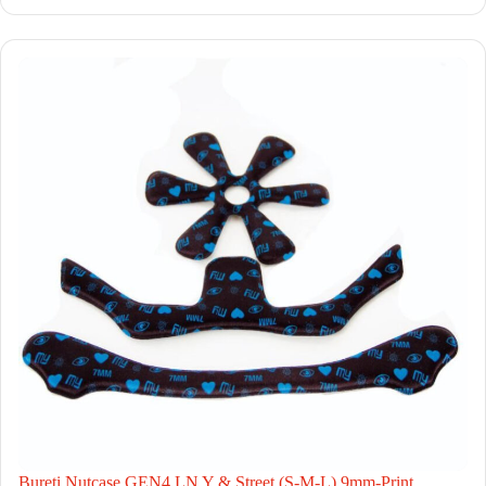
Bureti Nutcase GEN4 LN Y & Street (S-M-L) 9mm-Print