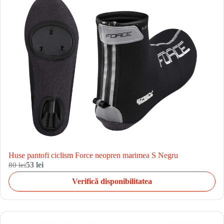
Huse pantofi ciclism Force neopren marimea S Negru
80 lei
53 lei
Verifică disponibilitatea