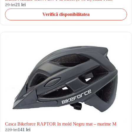
29 lei
21 lei
Verifică disponibilitatea
Casca Bikeforce RAPTOR In mold Negru mat – marime M
220 lei
141 lei