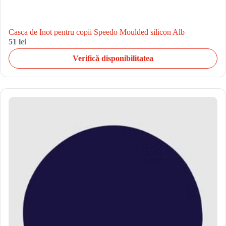
Casca de Inot pentru copii Speedo Moulded silicon Alb
51 lei
Verifică disponibilitatea