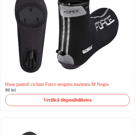
Huse pantofi ciclism Force neopren marimea M Negru
80 lei
Verifică disponibilitatea