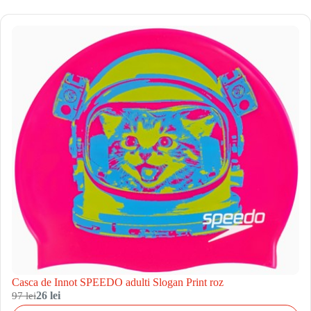
Casca de Innot SPEEDO adulti Slogan Print roz
97 lei
26 lei