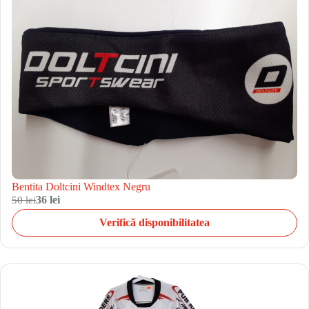
Bentita Doltcini Windtex Negru
50 lei
36 lei
Verifică disponibilitatea