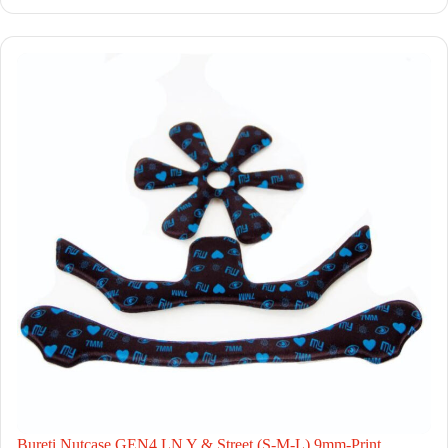
Bureti Nutcase GEN4 LN Y & Street (S-M-L) 9mm-Print