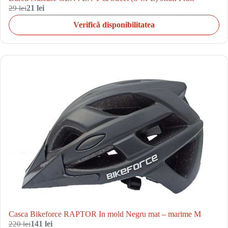
29 lei
21 lei
Verifică disponibilitatea
Casca Bikeforce RAPTOR In mold Negru mat – marime M
220 lei
141 lei