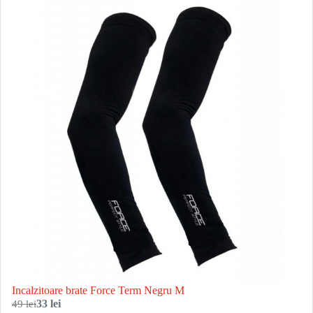
Incalzitoare brate Force Term Negru M
49 lei
33 lei