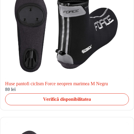
Huse pantofi ciclism Force neopren marimea M Negru
80 lei
Verifică disponibilitatea