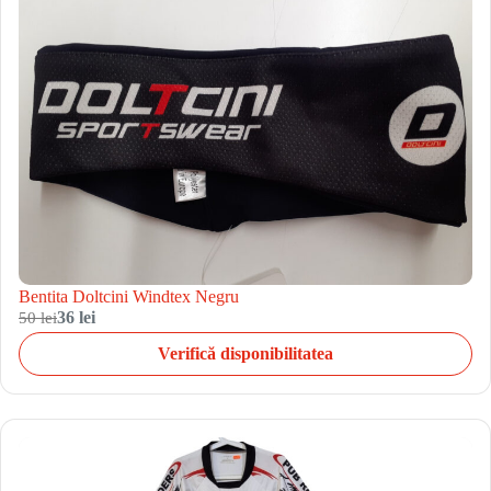
Bentita Doltcini Windtex Negru
50 lei
36 lei
Verifică disponibilitatea