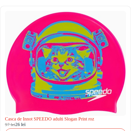
Casca de Innot SPEEDO adulti Slogan Print roz
97 lei
26 lei