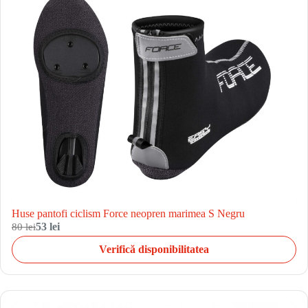
Huse pantofi ciclism Force neopren marimea S Negru
80 lei
53 lei
Verifică disponibilitatea