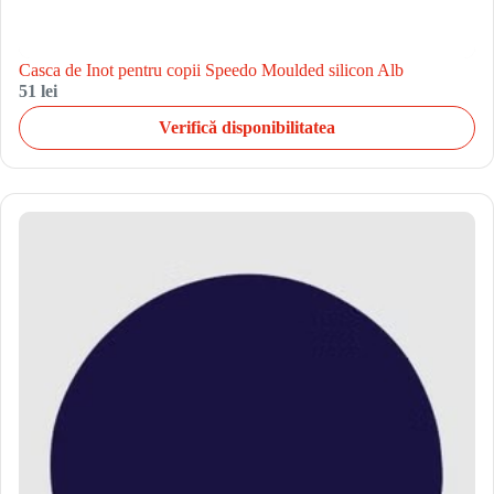
Casca de Inot pentru copii Speedo Moulded silicon Alb
51 lei
Verifică disponibilitatea