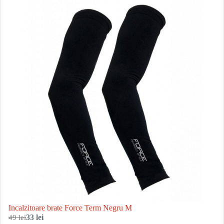
Incalzitoare brate Force Term Negru M
49 lei
33 lei