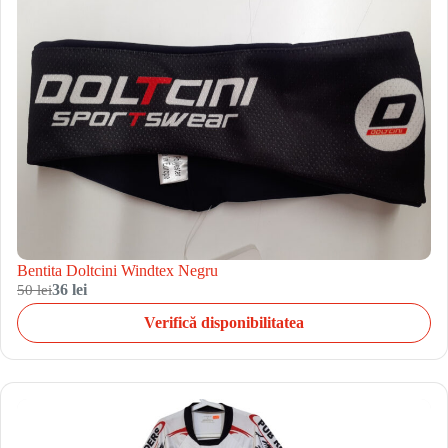
Bentita Doltcini Windtex Negru
50 lei
36 lei
Verifică disponibilitatea