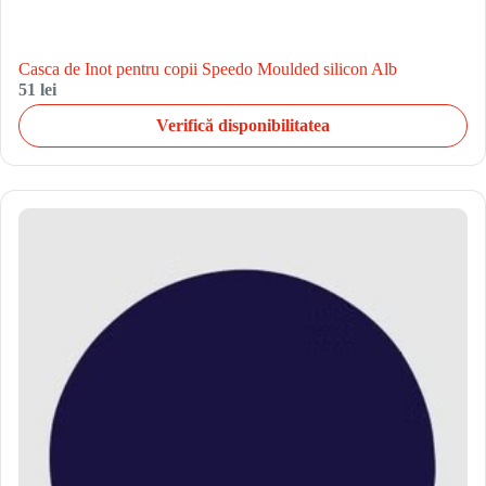
Casca de Inot pentru copii Speedo Moulded silicon Alb
51 lei
Verifică disponibilitatea