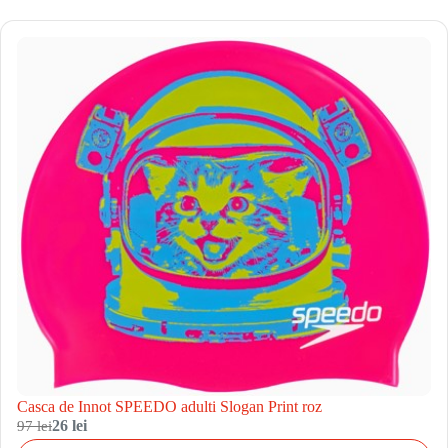
Casca de Innot SPEEDO adulti Slogan Print roz
97 lei
26 lei