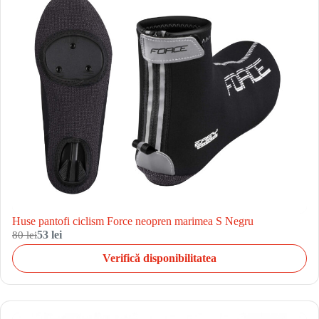
Huse pantofi ciclism Force neopren marimea S Negru
80 lei
53 lei
Verifică disponibilitatea