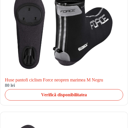
Huse pantofi ciclism Force neopren marimea M Negru
80 lei
Verifică disponibilitatea