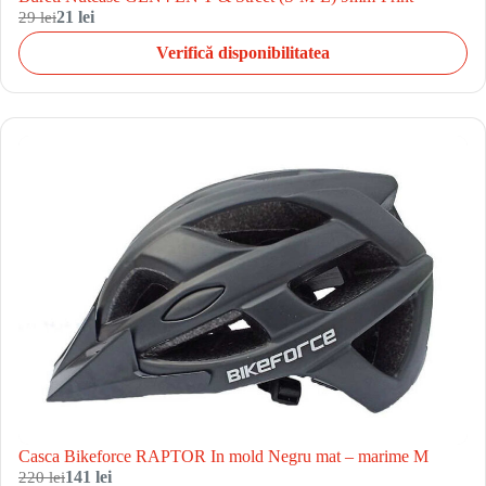
29 lei
21 lei
Verifică disponibilitatea
Casca Bikeforce RAPTOR In mold Negru mat – marime M
220 lei
141 lei