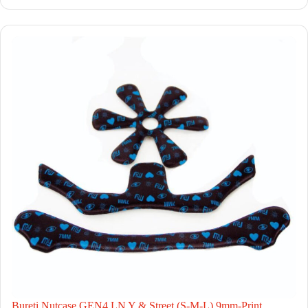
Bureti Nutcase GEN4 LN Y & Street (S-M-L) 9mm-Print