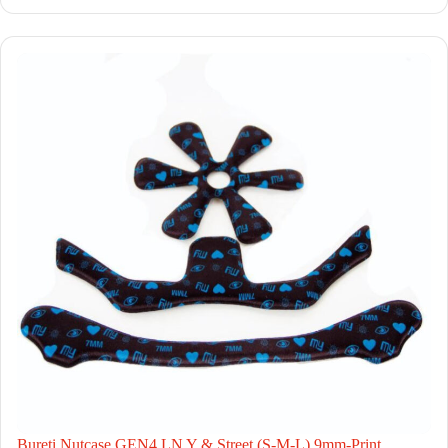
Bureti Nutcase GEN4 LN Y & Street (S-M-L) 9mm-Print