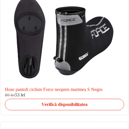
Huse pantofi ciclism Force neopren marimea S Negru
80 lei
53 lei
Verifică disponibilitatea