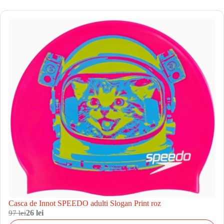
Casca de Innot SPEEDO adulti Slogan Print roz
97 lei
26 lei