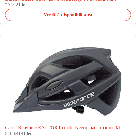
29 lei
21 lei
Verifică disponibilitatea
Casca Bikeforce RAPTOR In mold Negru mat – marime M
220 lei
141 lei