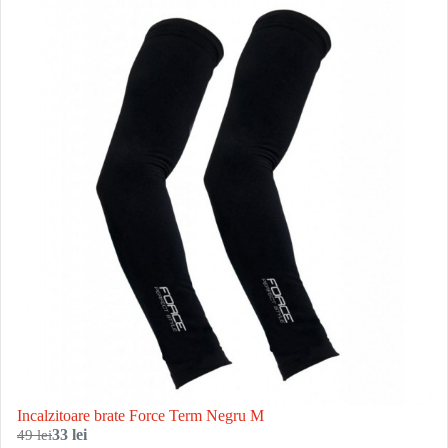
Incalzitoare brate Force Term Negru M
49 lei
33 lei