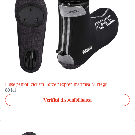
Huse pantofi ciclism Force neopren marimea M Negru
80 lei
Verifică disponibilitatea