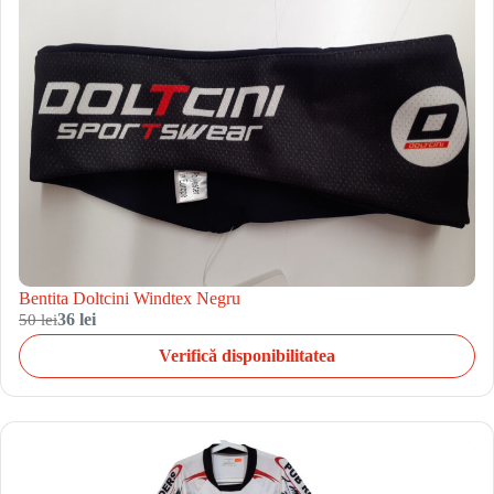
Bentita Doltcini Windtex Negru
50 lei
36 lei
Verifică disponibilitatea