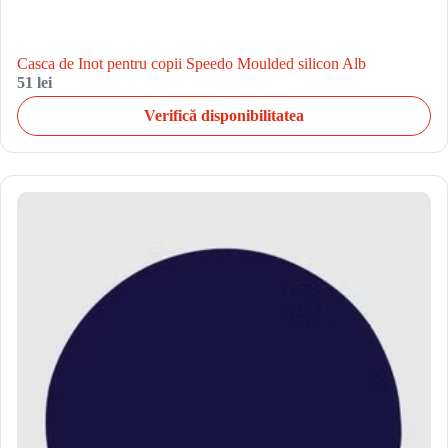
Casca de Inot pentru copii Speedo Moulded silicon Alb
51 lei
Verifică disponibilitatea