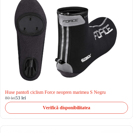
Huse pantofi ciclism Force neopren marimea S Negru
80 lei
53 lei
Verifică disponibilitatea