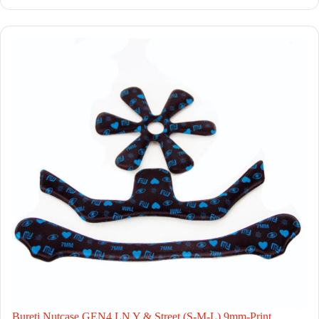
Bureti Nutcase GEN4 LN Y & Street (S-M-L) 9mm-Print