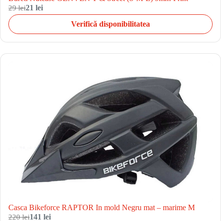
29 lei
21 lei
Verifică disponibilitatea
Casca Bikeforce RAPTOR In mold Negru mat – marime M
220 lei
141 lei