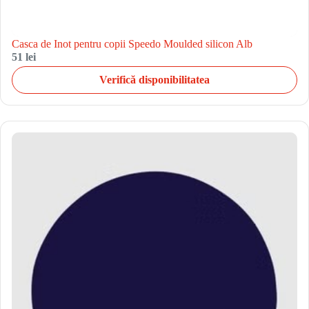
Casca de Inot pentru copii Speedo Moulded silicon Alb
51 lei
Verifică disponibilitatea