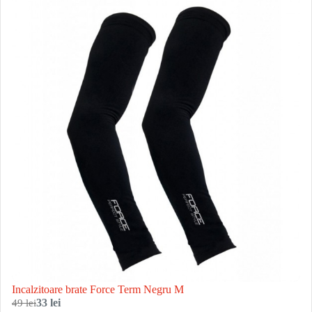
Incalzitoare brate Force Term Negru M
49 lei
33 lei