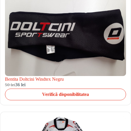
Bentita Doltcini Windtex Negru
50 lei
36 lei
Verifică disponibilitatea