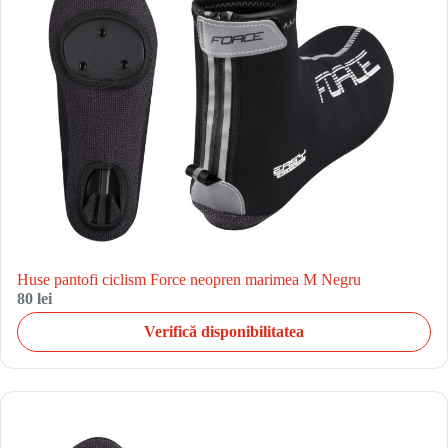
Huse pantofi ciclism Force neopren marimea M Negru
80 lei
Verifică disponibilitatea