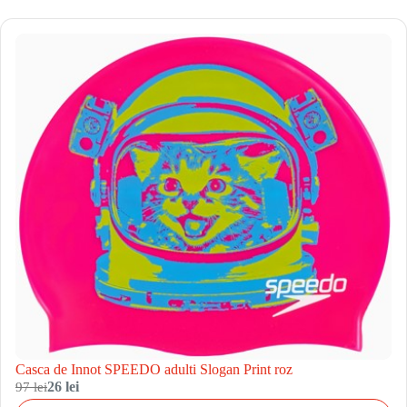
Casca de Innot SPEEDO adulti Slogan Print roz
97 lei
26 lei