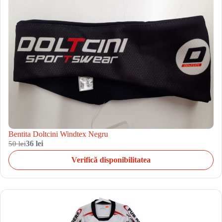
Bentita Doltcini Windtex Negru
50 lei
36 lei
Verifică disponibilitatea