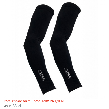
Incalzitoare brate Force Term Negru M
49 lei
33 lei