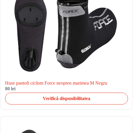
Huse pantofi ciclism Force neopren marimea M Negru
80 lei
Verifică disponibilitatea