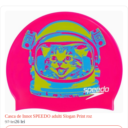
Casca de Innot SPEEDO adulti Slogan Print roz
97 lei
26 lei