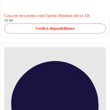
Casca de Inot pentru copii Speedo Moulded silicon Alb
51 lei
Verifică disponibilitatea