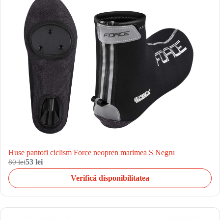
Huse pantofi ciclism Force neopren marimea S Negru
80 lei
53 lei
Verifică disponibilitatea