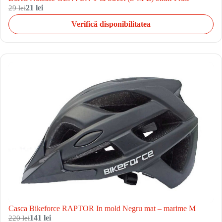
29 lei
21 lei
Verifică disponibilitatea
Casca Bikeforce RAPTOR In mold Negru mat – marime M
220 lei
141 lei