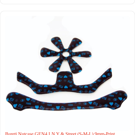
Bureti Nutcase GEN4 LN Y & Street (S-M-L) 9mm-Print