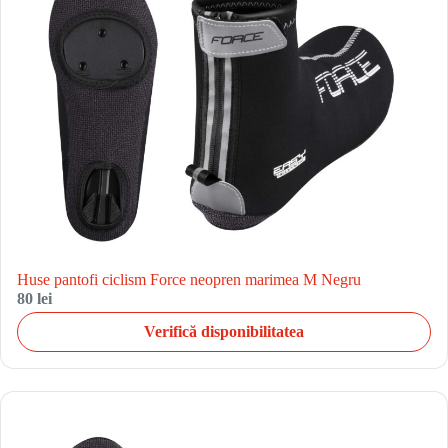
Huse pantofi ciclism Force neopren marimea M Negru
80 lei
Verifică disponibilitatea