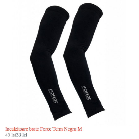
Incalzitoare brate Force Term Negru M
49 lei
33 lei