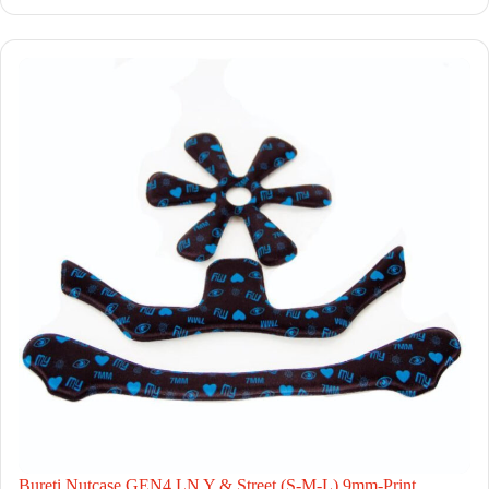
Bureti Nutcase GEN4 LN Y & Street (S-M-L) 9mm-Print