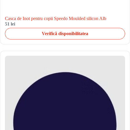
Casca de Inot pentru copii Speedo Moulded silicon Alb
51 lei
Verifică disponibilitatea