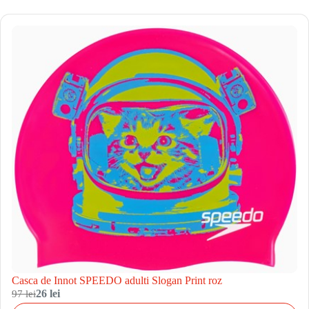
Casca de Innot SPEEDO adulti Slogan Print roz
97 lei
26 lei