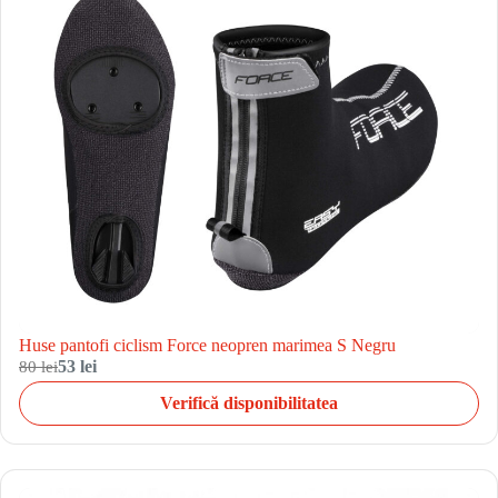
Huse pantofi ciclism Force neopren marimea S Negru
80 lei
53 lei
Verifică disponibilitatea