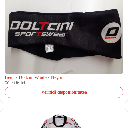
Bentita Doltcini Windtex Negru
50 lei
36 lei
Verifică disponibilitatea