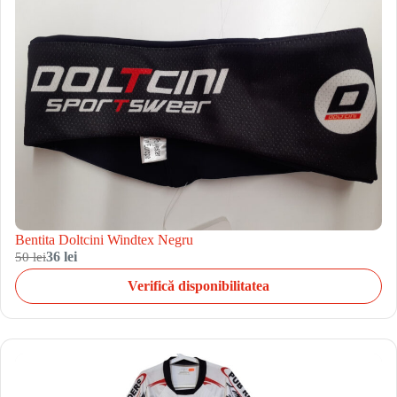
Bentita Doltcini Windtex Negru
50 lei
36 lei
Verifică disponibilitatea