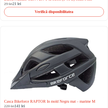
29 lei
21 lei
Verifică disponibilitatea
Casca Bikeforce RAPTOR In mold Negru mat – marime M
220 lei
141 lei