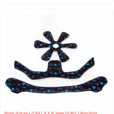
Bureti Nutcase GEN4 LN Y & Street (S-M-L) 9mm-Print