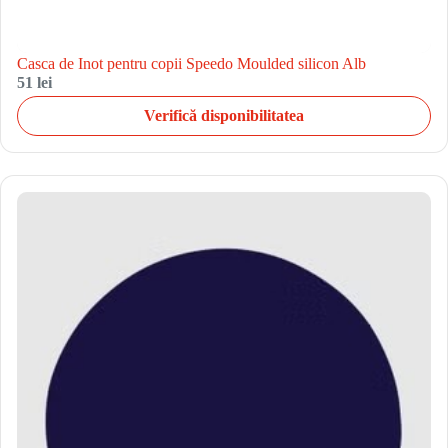
Casca de Inot pentru copii Speedo Moulded silicon Alb
51 lei
Verifică disponibilitatea