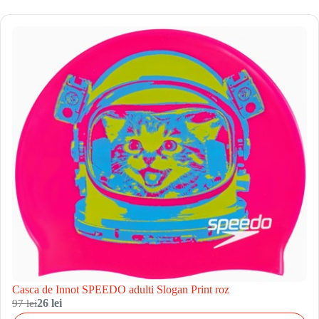
Casca de Innot SPEEDO adulti Slogan Print roz
97 lei
26 lei