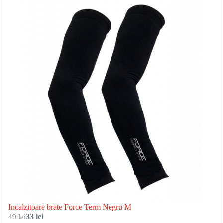
Incalzitoare brate Force Term Negru M
49 lei
33 lei