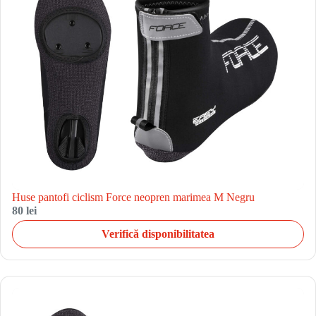
Huse pantofi ciclism Force neopren marimea M Negru
80 lei
Verifică disponibilitatea