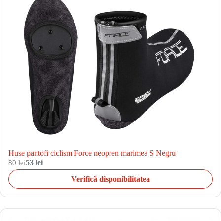
Huse pantofi ciclism Force neopren marimea S Negru
80 lei
53 lei
Verifică disponibilitatea